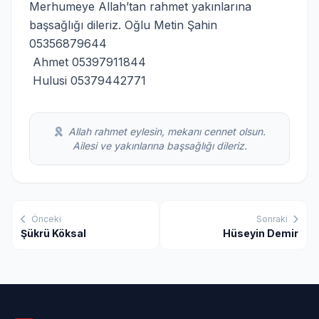
Merhumeye Allah’tan rahmet yakınlarına
başsağlığı dileriz. Oğlu Metin Şahin
05356879644
Ahmet 05397911844
Hulusi 05379442771
Allah rahmet eylesin, mekanı cennet olsun.
Ailesi ve yakınlarına başsağlığı dileriz.
Önceki
Sonraki
Şükrü Köksal
Hüseyin Demir