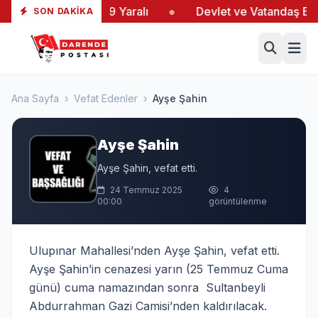
ltaş’taki Yangında 19 Yaralı
●
Devlet ve Vatandaş El E
SON DAKIKA
Ana Sayfa
›
Vefat Edenler
›
Ayşe Şahin
Ayşe Şahin
Ayşe Şahin, vefat etti.
24 Temmuz 2025
4
00:00
görüntülenme
Ulupınar Mahallesi’nden Ayşe Şahin, vefat etti.
Ayşe Şahin’in cenazesi yarın (25 Temmuz Cuma
günü) cuma namazından sonra Sultanbeyli
Abdurrahman Gazi Camisi’nden kaldırılacak.