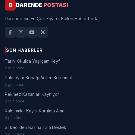
D
DARENDE
POSTASI
Darende'nin En Çok Ziyaret Edilen Haber Portalı
SON HABERLER
Tarihi Okulda Yeşilçam Keyfi
2 gün önce
Paksoylar Konağı Acilen Korunmalı
2 gün önce
Pekmez Kazanları Kaynıyor
2 gün önce
Kaldırımlar Kayısı Kurutma Alanı
3 gün önce
Sirkeci’den Basına Tam Destek
3 gün önce