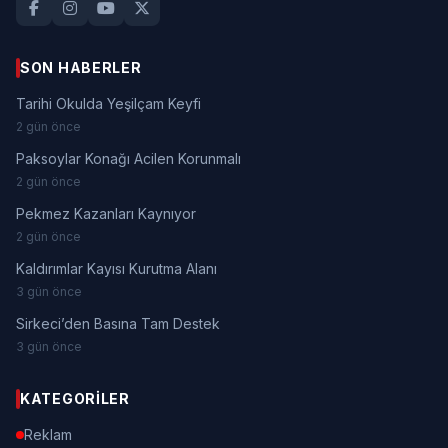
SON HABERLER
Tarihi Okulda Yeşilçam Keyfi
2 gün önce
Paksoylar Konağı Acilen Korunmalı
2 gün önce
Pekmez Kazanları Kaynıyor
2 gün önce
Kaldırımlar Kayısı Kurutma Alanı
3 gün önce
Sirkeci’den Basına Tam Destek
3 gün önce
KATEGORILER
Reklam