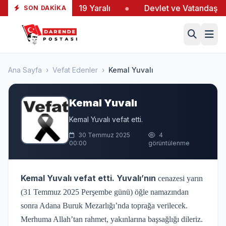
iltaş’taki Yangında 19 Yaralı
●
Devlet ve Vatandaş El 
SON DAKIKA
Ana Sayfa
›
Vefat Edenler
›
Kemal Yuvalı
Kemal Yuvalı
Kemal Yuvalı vefat etti.
30 Temmuz 2025
4
00:00
görüntülenme
Kemal Yuvalı vefat etti. Yuvalı’nın
cenazesi yarın
(31 Temmuz 2025 Perşembe günü) öğle namazından
sonra Adana Buruk Mezarlığı’nda toprağa verilecek.
Merhuma Allah’tan rahmet, yakınlarına başsağlığı dileriz.