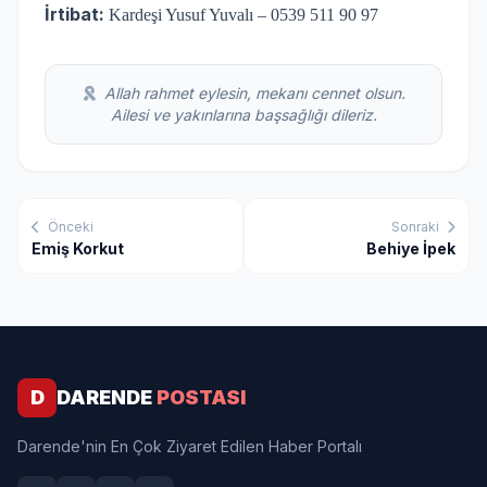
İrtibat:
Kardeşi Yusuf Yuvalı – 0539 511 90 97
Allah rahmet eylesin, mekanı cennet olsun.
Ailesi ve yakınlarına başsağlığı dileriz.
Önceki
Sonraki
Emiş Korkut
Behiye İpek
D
DARENDE
POSTASI
Darende'nin En Çok Ziyaret Edilen Haber Portalı