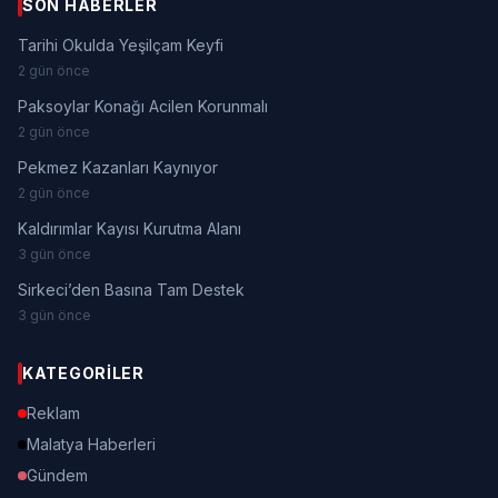
SON HABERLER
Tarihi Okulda Yeşilçam Keyfi
2 gün önce
Paksoylar Konağı Acilen Korunmalı
2 gün önce
Pekmez Kazanları Kaynıyor
2 gün önce
Kaldırımlar Kayısı Kurutma Alanı
3 gün önce
Sirkeci’den Basına Tam Destek
3 gün önce
KATEGORILER
Reklam
Malatya Haberleri
Gündem