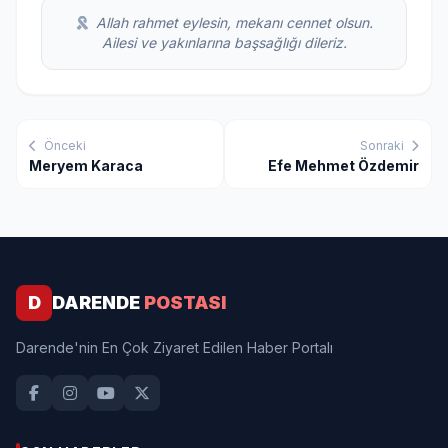
Allah rahmet eylesin, mekanı cennet olsun.
Ailesi ve yakınlarına başsağlığı dileriz.
Önceki
Sonraki
Meryem Karaca
Efe Mehmet Özdemir
D
DARENDE
POSTASI
Darende'nin En Çok Ziyaret Edilen Haber Portalı