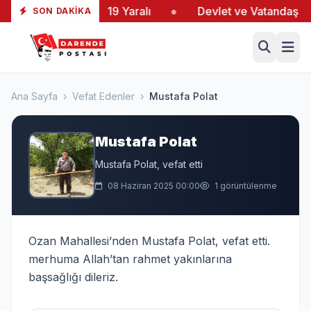
iltaş’taki Yangında 19 Yaralı
●
Devlet ve Vatandaş El 
SON DAKIKA
Ana Sayfa
›
Vefat Edenler
›
Mustafa Polat
Mustafa Polat
Mustafa Polat, vefat etti
08 Haziran 2025 00:00
1 görüntülenme
Ozan Mahallesi’nden Mustafa Polat, vefat etti.
merhuma Allah’tan rahmet yakınlarına
başsağlığı dileriz.