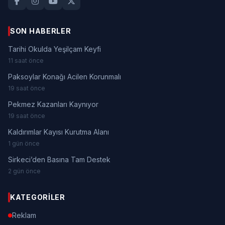
SON HABERLER
Tarihi Okulda Yeşilçam Keyfi
11 saat önce
Paksoylar Konağı Acilen Korunmalı
19 saat önce
Pekmez Kazanları Kaynıyor
19 saat önce
Kaldırımlar Kayısı Kurutma Alanı
1 gün önce
Sirkeci’den Basına Tam Destek
2 gün önce
KATEGORILER
Reklam