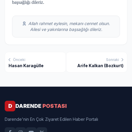
başsağlığı dileriz.
Allah rahmet eylesin, mekanı cennet olsun.
Ailesi ve yakınlarına başsağlığı dileriz.
Önceki
Sonraki
Hasan Karagülle
Arife Kalkan (Bozkurt)
D
DARENDE
POSTASI
Darende'nin En Çok Ziyaret Edilen Haber Portalı