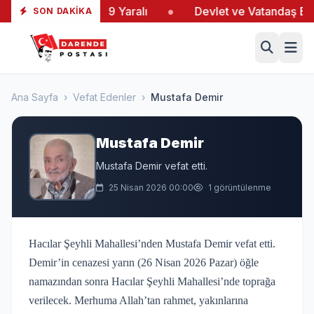
ltaş’taki Yangında 19 Yaralı
●
Devlet ve Vatandaş El E
SON DAKIKA
Ana Sayfa
›
Vefat Edenler
›
Mustafa Demir
Mustafa Demir
Mustafa Demir vefat etti.
25 Nisan 2026 00:00
1 görüntülenme
Hacılar Şeyhli Mahallesi’nden Mustafa Demir vefat etti.
Demir’in cenazesi yarın (26 Nisan 2026 Pazar) öğle
namazından sonra Hacılar Şeyhli Mahallesi’nde toprağa
verilecek. Merhuma Allah’tan rahmet, yakınlarına