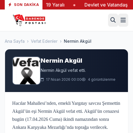
iltaş’taki Yangında 19 Yaralı
●
Devlet ve Vatandaş El 
SON DAKIKA
Ana Sayfa
›
Vefat Edenler
›
Nermin Akgül
Nermin Akgül
Nermin Akgül vefat etti.
17 Nisan 2026 00:00
4 görüntülenme
Hacılar Mahallesi’nden, emekli Yargıtay savcısı Şemsettin
Akgül’ün eşi Nermin Akgül vefat etti. Akgül’ün cenazesi
bugün (17.04.2026 Cuma) ikindi namazından sonra
Ankara Karşıyaka Mezarlığı’nda toprağa verilecek.