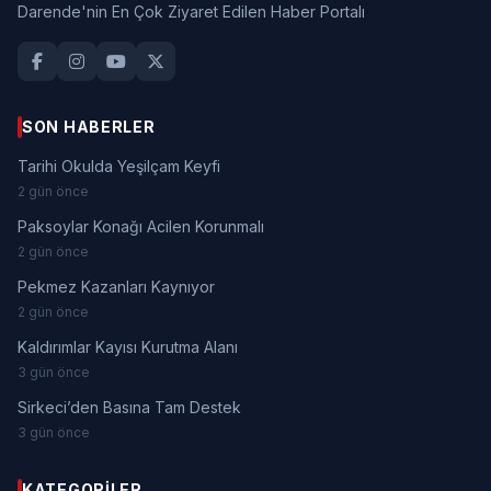
Darende'nin En Çok Ziyaret Edilen Haber Portalı
SON HABERLER
Tarihi Okulda Yeşilçam Keyfi
2 gün önce
Paksoylar Konağı Acilen Korunmalı
2 gün önce
Pekmez Kazanları Kaynıyor
2 gün önce
Kaldırımlar Kayısı Kurutma Alanı
3 gün önce
Sirkeci’den Basına Tam Destek
3 gün önce
KATEGORILER