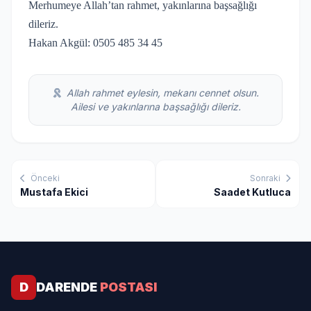
Merhumeye Allah’tan rahmet, yakınlarına başsağlığı
dileriz.
Hakan Akgül: 0505 485 34 45
Allah rahmet eylesin, mekanı cennet olsun.
Ailesi ve yakınlarına başsağlığı dileriz.
Önceki
Sonraki
Mustafa Ekici
Saadet Kutluca
D
DARENDE
POSTASI