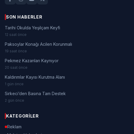
SON HABERLER
Tarihi Okulda Yeşilçam Keyfi
12 saat önce
Paksoylar Konağı Acilen Korunmalı
19 saat önce
Pekmez Kazanları Kaynıyor
20 saat önce
Kaldırımlar Kayısı Kurutma Alanı
1 gün önce
Sirkeci’den Basına Tam Destek
2 gün önce
KATEGORILER
Reklam