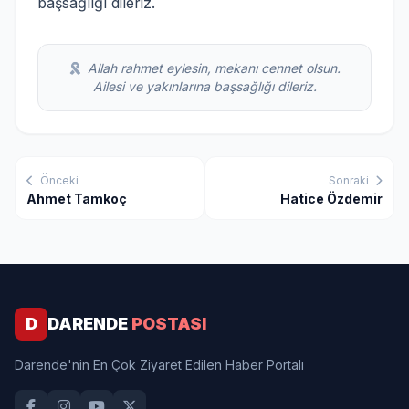
başsağlığı dileriz.
Allah rahmet eylesin, mekanı cennet olsun.
Ailesi ve yakınlarına başsağlığı dileriz.
Önceki
Sonraki
Ahmet Tamkoç
Hatice Özdemir
D
DARENDE
POSTASI
Darende'nin En Çok Ziyaret Edilen Haber Portalı