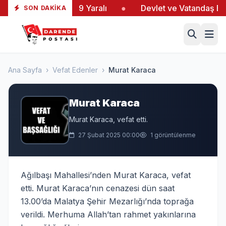
ltaş’taki Yangında 19 Yaralı
●
Devlet ve Vatandaş El E
SON DAKIKA
Ana Sayfa
›
Vefat Edenler
›
Murat Karaca
Murat Karaca
Murat Karaca, vefat etti.
27 Şubat 2025 00:00
1 görüntülenme
Ağılbaşı Mahallesi’nden Murat Karaca, vefat
etti. Murat Karaca’nın cenazesi dün saat
13.00’da Malatya Şehir Mezarlığı’nda toprağa
verildi. Merhuma Allah’tan rahmet yakınlarına