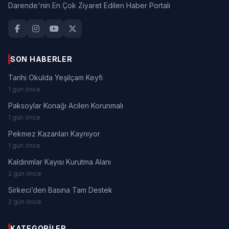
Darende'nin En Çok Ziyaret Edilen Haber Portalı
SON HABERLER
Tarihi Okulda Yeşilçam Keyfi
1 gün önce
Paksoylar Konağı Acilen Korunmalı
1 gün önce
Pekmez Kazanları Kaynıyor
1 gün önce
Kaldırımlar Kayısı Kurutma Alanı
2 gün önce
Sirkeci’den Basına Tam Destek
2 gün önce
KATEGORILER