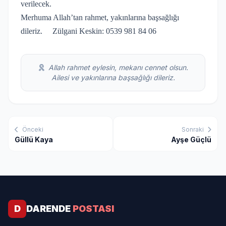
verilecek.
Merhuma Allah’tan rahmet, yakınlarına başsağlığı
dileriz. Zülgani Keskin:
0539 981 84 06
Allah rahmet eylesin, mekanı cennet olsun.
Ailesi ve yakınlarına başsağlığı dileriz.
Önceki
Sonraki
Güllü Kaya
Ayşe Güçlü
D
DARENDE
POSTASI