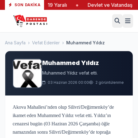
iltaş’taki Yangında 19 Yaralı
●
Devlet ve Vatandaş El 
SON DAKIKA
Ana Sayfa
›
Vefat Edenler
›
Muhammed Yıldız
Muhammed Yıldız
Muhammed Yıldız vefat etti.
03 Haziran 2026 00:00
2 görüntülenme
Akova Mahallesi’nden olup Silivri/Değirmenköy’de
ikamet eden Muhammed Yıldız vefat etti. Yıldız’ın
cenazesi bugün (03 Haziran 2026 Çarşamba) öğle
namazından sonra Silivri/Değirmenköy’de toprağa