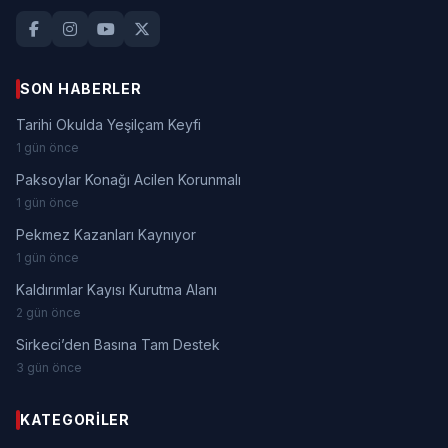
SON HABERLER
Tarihi Okulda Yeşilçam Keyfi
1 gün önce
Paksoylar Konağı Acilen Korunmalı
1 gün önce
Pekmez Kazanları Kaynıyor
1 gün önce
Kaldırımlar Kayısı Kurutma Alanı
2 gün önce
Sirkeci’den Basına Tam Destek
3 gün önce
KATEGORILER