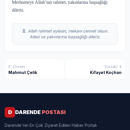
Merhumeye Allah’tan rahmet, yakınlarına başsağlığı
dileriz.
Allah rahmet eylesin, mekanı cennet olsun.
Ailesi ve yakınlarına başsağlığı dileriz.
Önceki
Sonraki
Mahmut Çelik
Kifayet Koçhan
D
DARENDE
POSTASI
Darende'nin En Çok Ziyaret Edilen Haber Portalı