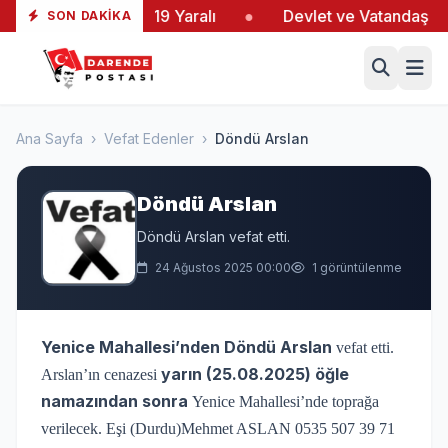
iltaş’taki Yangında 19 Yaralı
●
Devlet ve Vatandaş El 
SON DAKIKA
Ana Sayfa
›
Vefat Edenler
›
Döndü Arslan
Döndü Arslan
Döndü Arslan vefat etti.
24 Ağustos 2025 00:00
1 görüntülenme
Yenice Mahallesi’nden
Döndü Arslan
vefat etti.
yarın (25.08.2025) öğle
Arslan’ın cenazesi
namazından sonra
Yenice Mahallesi’nde toprağa
verilecek. Eşi (Durdu)Mehmet ASLAN 0535 507 39 71