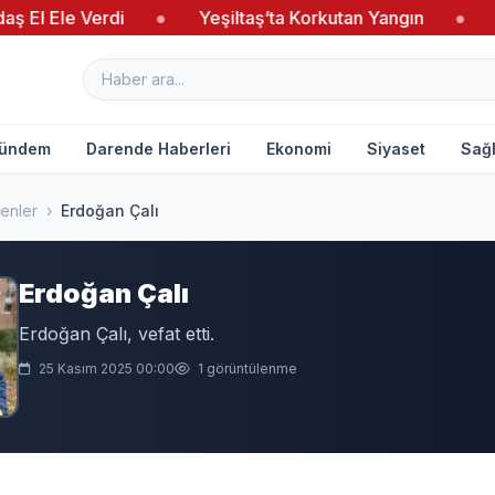
 El Ele Verdi
●
Yeşiltaş’ta Korkutan Yangın
●
Ağ
ündem
Darende Haberleri
Ekonomi
Siyaset
Sağl
enler
›
Erdoğan Çalı
Erdoğan Çalı
Erdoğan Çalı, vefat etti.
25 Kasım 2025 00:00
1 görüntülenme