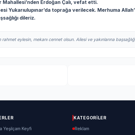
 Mahallesi’nden Erdoğan Çalı, vefat etti.
zesi Yukarıulupınar’da toprağa verilecek. Merhuma Allah
sağlığı dileriz.
 rahmet eylesin, mekanı cennet olsun. Ailesi ve yakınlarına başsağlığı 
ERLER
KATEGORILER
a Yeşilçam Keyfi
Reklam