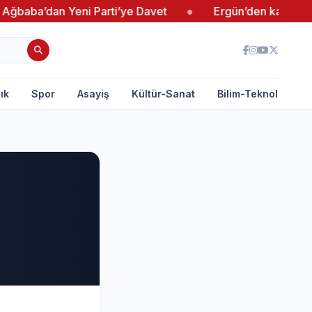
baba’dan Yeni Parti’ye Davet
●
Ergün’den kadın giriş
ık
Spor
Asayiş
Kültür-Sanat
Bilim-Teknoloji