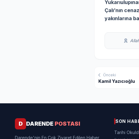
Yukarıulupınar
Çalı’nın cena
yakınlarına baş
Allah
Önceki
Kamil Yazıcıoğlu
SON HAB
D
DARENDE
POSTASI
Tarihi Okuld
Darende'nin En Çok Ziyaret Edilen Haber