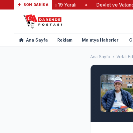
Yeşiltaş’taki Yangında 19 Yaralı
●
Devlet ve Vatandaş
SON DAKIKA
Ana Sayfa
Reklam
Malatya Haberleri
G
Ana Sayfa
›
Vefat Ed