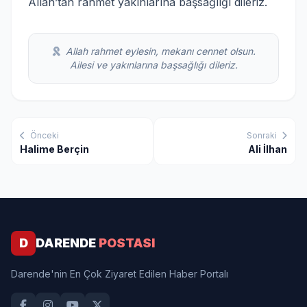
Allah’tan rahmet yakınlarına başsağlığı dileriz.
Allah rahmet eylesin, mekanı cennet olsun.
Ailesi ve yakınlarına başsağlığı dileriz.
Önceki
Sonraki
Halime Berçin
Ali İlhan
D
DARENDE
POSTASI
Darende'nin En Çok Ziyaret Edilen Haber Portalı