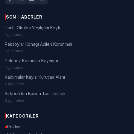
SON HABERLER
Tarihi Okulda Yeşilçam Keyfi
1 gün önce
Paksoylar Konağı Acilen Korunmalı
1 gün önce
Pekmez Kazanları Kaynıyor
1 gün önce
Kaldırımlar Kayısı Kurutma Alanı
2 gün önce
Sirkeci’den Basına Tam Destek
3 gün önce
KATEGORILER
Reklam