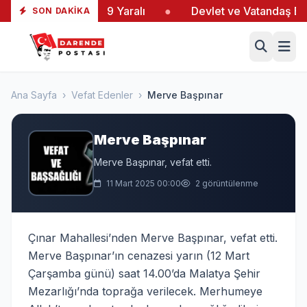
ltaş’taki Yangında 19 Yaralı
●
Devlet ve Vatandaş El E
SON DAKIKA
Ana Sayfa
›
Vefat Edenler
›
Merve Başpınar
Merve Başpınar
Merve Başpınar, vefat etti.
11 Mart 2025 00:00
2 görüntülenme
Çınar Mahallesi’nden Merve Başpınar, vefat etti.
Merve Başpınar’ın cenazesi yarın (12 Mart
Çarşamba günü) saat 14.00’da Malatya Şehir
Mezarlığı’nda toprağa verilecek. Merhumeye