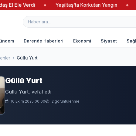
 El Ele Verdi
●
Yeşiltaş’ta Korkutan Yangın
●
Ağ
ündem
Darende Haberleri
Ekonomi
Siyaset
Sağl
enler
›
Güllü Yurt
Güllü Yurt
Güllü Yurt, vefat etti
10 Ekim 2025 00:00
2 görüntülenme