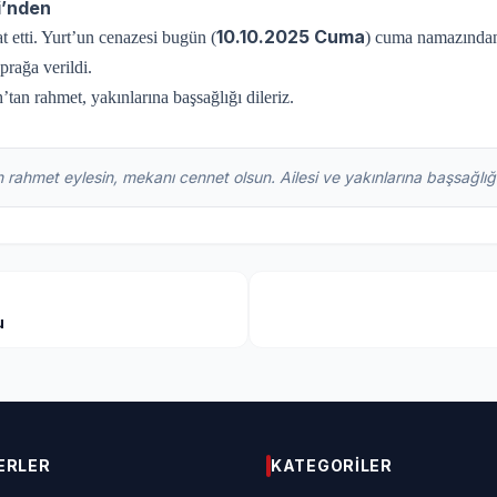
i’nden
10.10.2025 Cuma
at etti. Yurt’un cenazesi bugün (
) cuma namazında
prağa verildi.
an rahmet, yakınlarına başsağlığı dileriz.
 rahmet eylesin, mekanı cennet olsun. Ailesi ve yakınlarına başsağlığı 
u
ERLER
KATEGORILER