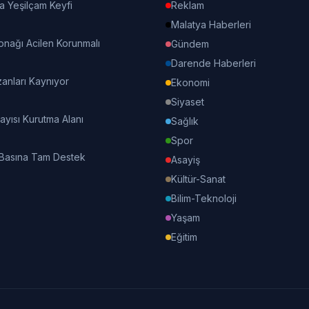
a Yeşilçam Keyfi
Reklam
Malatya Haberleri
onağı Acilen Korunmalı
Gündem
Darende Haberleri
nları Kaynıyor
Ekonomi
Siyaset
Kayısı Kurutma Alanı
Sağlık
Spor
 Basına Tam Destek
Asayiş
Kültür-Sanat
Bilim-Teknoloji
Yaşam
Eğitim