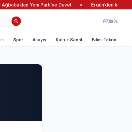
baba’dan Yeni Parti’ye Davet
●
Ergün’den kadın giriş
ık
Spor
Asayiş
Kültür-Sanat
Bilim-Teknoloji