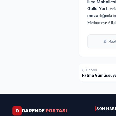
Ilıca Mahalles
Güllü Yurt
, vef
mezarlığı
nda to
Merhumeye Allah’t
Allah
Önceki
Fatma Gümüşsuy
SON HAB
D
DARENDE
POSTASI