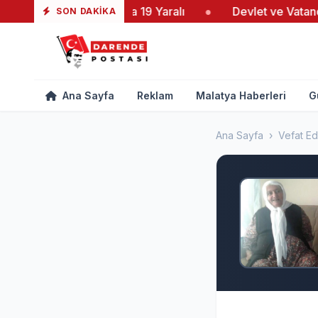
Yeşiltaş’taki Yangında 19 Yaralı
●
Devlet ve Vatandaş
SON DAKIKA
Ana Sayfa
Reklam
Malatya Haberleri
G
Ana Sayfa
›
Vefat Ed