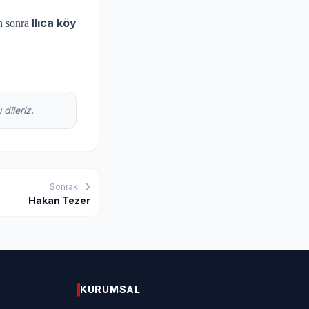
Ilıca köy
n sonra
dileriz.
Sonraki
Hakan Tezer
KURUMSAL