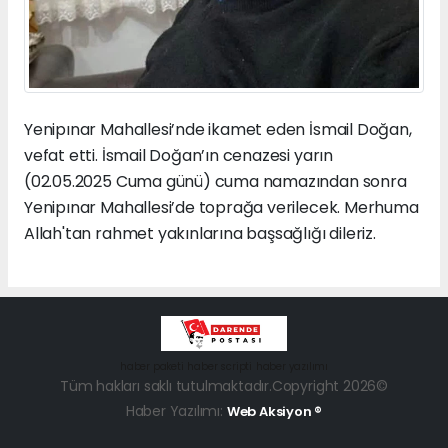
Yenipınar Mahallesi’nde ikamet eden İsmail Doğan,
vefat etti. İsmail Doğan’ın cenazesi yarın
(02.05.2025 Cuma günü) cuma namazından sonra
Yenipınar Mahallesi’de toprağa verilecek. Merhuma
Allah'tan rahmet yakınlarına başsağlığı dileriz.
haber paketi
haber scripti
haber yazılımı
Tüm hakları saklı tutulmaktadır.Copyright 2026©
Haber Yazılımı:
Web Aksiyon ®