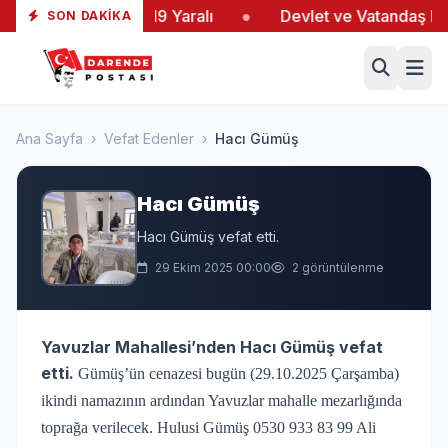
ltaş’taki Yangında 19 Yaralı
●
Devlet ve Vatandaş El E
SON DAKIKA
Ana Sayfa
›
Vefat Edenler
›
Hacı Gümüş
Hacı Gümüş
Hacı Gümüş vefat etti.
29 Ekim 2025 00:00
2 görüntülenme
Yavuzlar Mahallesi’nden Hacı Gümüş vefat
etti.
Gümüş’ün cenazesi bugün (29.10.2025 Çarşamba)
ikindi namazının ardından Yavuzlar mahalle mezarlığında
toprağa verilecek. Hulusi Gümüş 0530 933 83 99 Ali