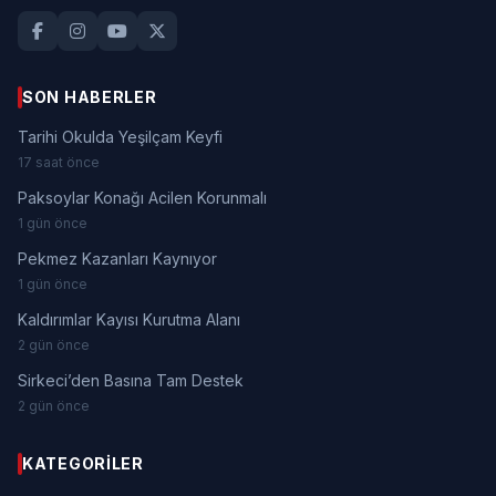
SON HABERLER
Tarihi Okulda Yeşilçam Keyfi
17 saat önce
Paksoylar Konağı Acilen Korunmalı
1 gün önce
Pekmez Kazanları Kaynıyor
1 gün önce
Kaldırımlar Kayısı Kurutma Alanı
2 gün önce
Sirkeci’den Basına Tam Destek
2 gün önce
KATEGORILER