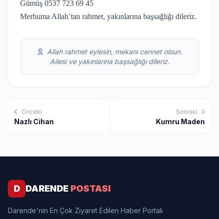
Gümüş 0537 723 69 45
Merhuma Allah’tan rahmet, yakınlarına başsağlığı dileriz.
Allah rahmet eylesin, mekanı cennet olsun.
Ailesi ve yakınlarına başsağlığı dileriz.
Önceki
Sonraki
Nazlı Cihan
Kumru Maden
D
DARENDE
POSTASI
Darende'nin En Çok Ziyaret Edilen Haber Portalı