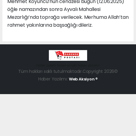
Mehmet Koyuncu’nun cenazesi bugün (12.06.2025)
öğle namazından sonra Ayvalı Mahallesi
Mezarlığı’nda toprağa verilecek. Merhuma Allah’tan
rahmet yakınlarına başsağlığı dileriz.
haber paketi
haber scripti
haber yazılımı
Tüm hakları saklı tutulmaktadır.Copyright 2026©
Haber Yazılımı:
Web Aksiyon ®