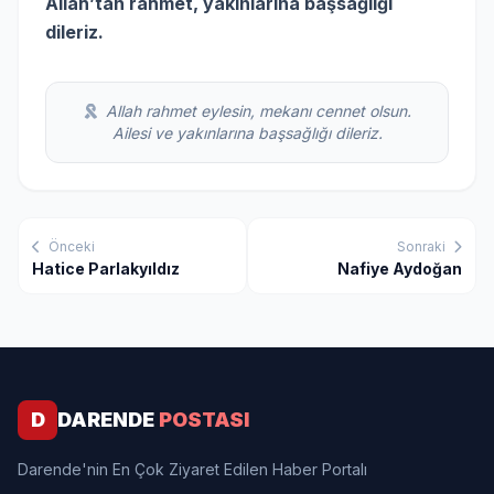
Allah’tan rahmet, yakınlarına başsağlığı
dileriz.
Allah rahmet eylesin, mekanı cennet olsun.
Ailesi ve yakınlarına başsağlığı dileriz.
Önceki
Sonraki
Hatice Parlakyıldız
Nafiye Aydoğan
D
DARENDE
POSTASI
Darende'nin En Çok Ziyaret Edilen Haber Portalı