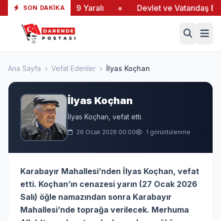
ltaş’taki Yangında 19 Yaralı
●
Devlet ve Vatandaş El E
SON DAKIKA
Ana Sayfa
›
Vefat Edenler
›
İlyas Koçhan
İlyas Koçhan
İlyas Koçhan, vefat etti.
26 Ocak 2026 00:00
1 görüntülenme
Karabayır Mahallesi’nden İlyas Koçhan, vefat
etti. Koçhan’ın cenazesi yarın (27 Ocak 2026
Salı) öğle namazından sonra Karabayır
Mahallesi’nde toprağa verilecek. Merhuma