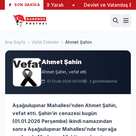
ltaş’taki Yangında 19 Yaralı
●
Devlet ve Vatandaş El E
SON DAKIKA
Ana Sayfa
›
Vefat Edenler
›
Ahmet Şahin
Ahmet Şahin
Ahmet Şahin, vefat etti.
01 Ocak 2026 00:00
2 görüntülenme
Aşağıulupınar Mahallesi’nden Ahmet Şahin,
vefat etti. Şahin’in cenazesi bugün
(01.01.2026 Perşembe) ikindi namazından
sonra Aşağıulupınar Mahallesi’nde toprağa