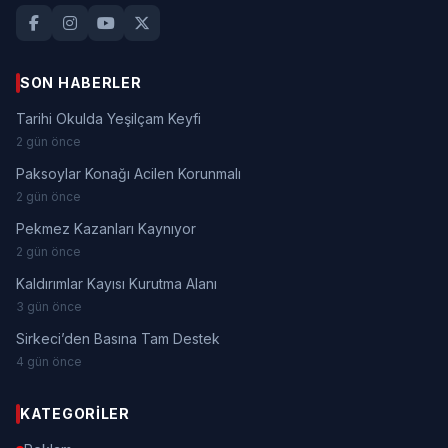
SON HABERLER
Tarihi Okulda Yeşilçam Keyfi
2 gün önce
Paksoylar Konağı Acilen Korunmalı
2 gün önce
Pekmez Kazanları Kaynıyor
2 gün önce
Kaldırımlar Kayısı Kurutma Alanı
3 gün önce
Sirkeci’den Basına Tam Destek
4 gün önce
KATEGORILER