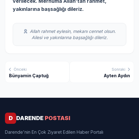
verilecek. Merhuma Allah’tan rahmet,
yakınlarına başsağlığı dileriz.
Allah rahmet eylesin, mekanı cennet olsun.
Ailesi ve yakınlarına başsağlığı dileriz.
Önceki
Sonraki
Bünyamin Çaptuğ
Ayten Aydın
D
DARENDE
POSTASI
Darende'nin En Çok Ziyaret Edilen Haber Portalı