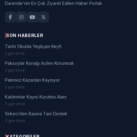
Darende'nin En Çok Ziyaret Edilen Haber Portalı
SON HABERLER
Tarihi Okulda Yeşilçam Keyfi
2 gün önce
Paksoylar Konağı Acilen Korunmalı
2 gün önce
Pekmez Kazanları Kaynıyor
2 gün önce
Kaldırımlar Kayısı Kurutma Alanı
3 gün önce
Sirkeci’den Basına Tam Destek
3 gün önce
KATEGORILER