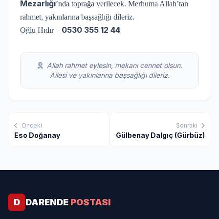
Mezarlığı
’nda toprağa verilecek. Merhuma Allah’tan
rahmet, yakınlarına başsağlığı dileriz.
0530 355 12 44
Oğlu Hıdır –
Allah rahmet eylesin, mekanı cennet olsun.
Ailesi ve yakınlarına başsağlığı dileriz.
Önceki
Sonraki
Eso Doğanay
Gülbenay Dalgıç (Gürbüz)
D
DARENDE
POSTASI