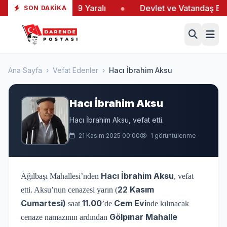
ltaş’taki Yangında 19 Yaralı
●
Devlet ve Vatandaş El E
SON DAKIKA
Ana Sayfa
›
Vefat Edenler
›
Hacı İbrahim Aksu
Hacı İbrahim Aksu
Hacı İbrahim Aksu, vefat etti.
21 Kasım 2025 00:00
1 görüntülenme
Hacı İbrahim Aksu
Ağılbaşı Mahallesi’nden
, vefat
22 Kasım
etti. Aksu’nun cenazesi yarın (
Cumartesi)
11.00
Cem Evi
saat
’de
nde kılınacak
Gölpınar Mahalle
cenaze namazının ardından