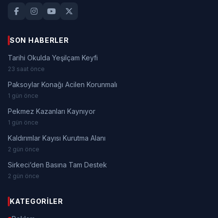
SON HABERLER
Tarihi Okulda Yeşilçam Keyfi
23 saat önce
Paksoylar Konağı Acilen Korunmalı
1 gün önce
Pekmez Kazanları Kaynıyor
1 gün önce
Kaldırımlar Kayısı Kurutma Alanı
2 gün önce
Sirkeci’den Basına Tam Destek
2 gün önce
KATEGORILER