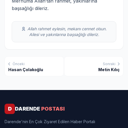
Merhuma Allah’tan rahmet, yakınlarına
başsağlığı dileriz.
Allah rahmet eylesin, mekanı cennet olsun.
Ailesi ve yakınlarına başsağlığı dileriz.
Önceki
Sonraki
Hasan Çolakoğlu
Metin Kılıç
D
DARENDE
POSTASI
Darende'nin En Çok Ziyaret Edilen Haber Portalı