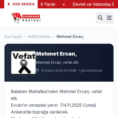
ltaş’taki Yangında 19 Yaralı
●
Devlet ve Vatandaş El E
SON DAKIKA
Ana Sayfa
›
Vefat Edenler
›
Mehmet Ercan,
Mehmet Ercan,
Mehmet Ercan, vefat etti.
13 Kasım 2025 00:00
1 görüntülenme
Balaban Mahallesi’nden Mehmet Ercan, vefat
etti.
Ercan’ın cenazesi yarın (14.11.2025 Cuma)
Ankara’da toprağa verilecek.