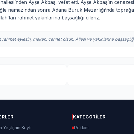
allesi’nden Ayşe Akbaş, vefat etti. Ayşe Akbaş’ın cenazesi
öğle namazından sonra Adana Buruk Mezarlığı’nda toprağa 
h’tan rahmet yakınlarına başsağlığı dileriz.
 rahmet eylesin, mekanı cennet olsun. Ailesi ve yakınlarına başsağlığı 
ERLER
KATEGORILER
a Yeşilçam Keyfi
Reklam