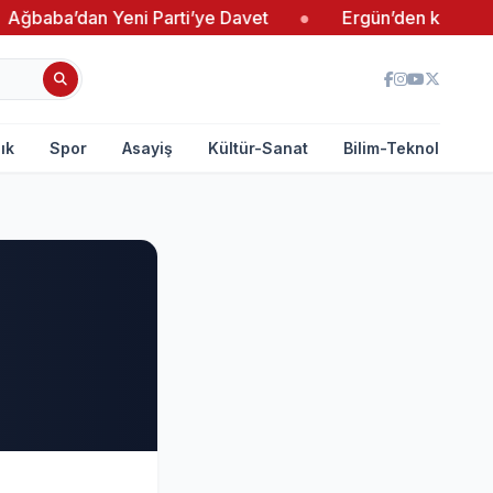
baba’dan Yeni Parti’ye Davet
●
Ergün’den kadın giri
ık
Spor
Asayiş
Kültür-Sanat
Bilim-Teknoloji