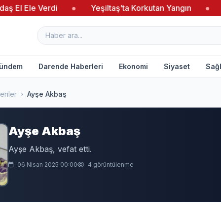
 El Ele Verdi
●
Yeşiltaş’ta Korkutan Yangın
●
Ağ
ündem
Darende Haberleri
Ekonomi
Siyaset
Sağl
enler
›
Ayşe Akbaş
Ayşe Akbaş
Ayşe Akbaş, vefat etti.
06 Nisan 2025 00:00
4 görüntülenme