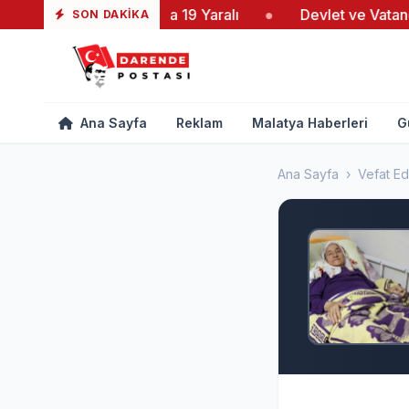
Yeşiltaş’taki Yangında 19 Yaralı
●
Devlet ve Vatandaş
SON DAKIKA
Ana Sayfa
Reklam
Malatya Haberleri
G
Ana Sayfa
›
Vefat Ed