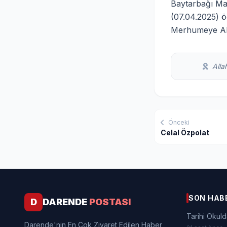
Baytarbağı Mah
(07.04.2025) 
Merhumeye Alla
Allah
Önceki
Celal Özpolat
SON HAB
D
DARENDE
POSTASI
Tarihi Okuld
Darende'nin En Çok Ziyaret Edilen Haber