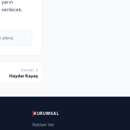
 yarın
verilecek.
dileriz.
Sonraki
Haydar Kayaş
KURUMSAL
Reklam Ver