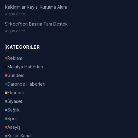
Kaldırımlar Kayısı Kurutma Alanı
4 gün önce
Sirkeci’den Basına Tam Destek
4 gün önce
KATEGORILER
Reklam
Malatya Haberleri
Gündem
Darende Haberleri
Ekonomi
Siyaset
Sağlık
Spor
Asayiş
Kültür-Sanat