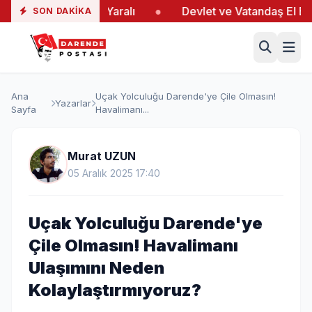
ş’taki Yangında 19 Yaralı
●
Devlet ve Vatandaş El Ele 
SON DAKIKA
Ana
Uçak Yolculuğu Darende'ye Çile Olmasın!
Yazarlar
Sayfa
Havalimanı...
Murat UZUN
05 Aralık 2025 17:40
Uçak Yolculuğu Darende'ye
Çile Olmasın! Havalimanı
Ulaşımını Neden
Kolaylaştırmıyoruz?