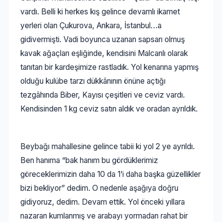
vardı. Belli ki herkes kış gelince devamlı ikamet
yerleri olan Çukurova, Ankara, İstanbul…a
gidivermişti. Vadi boyunca uzanan sapsarı olmuş
kavak ağaçları eşliğinde, kendisini Malcanlı olarak
tanıtan bir kardeşimize rastladık. Yol kenarına yapmış
olduğu kulübe tarzı dükkânının önüne açtığı
tezgâhında Biber, Kayısı çeşitleri ve ceviz vardı.
Kendisinden 1 kg ceviz satın aldık ve oradan ayrıldık.
Beybağı mahallesine gelince tabii ki yol 2 ye ayrıldı.
Ben hanıma “bak hanım bu gördüklerimiz
göreceklerimizin daha 10 da 1’i daha başka güzellikler
bizi bekliyor” dedim. O nedenle aşağıya doğru
gidiyoruz, dedim. Devam ettik. Yol önceki yıllara
nazaran kumlanmış ve arabayı yormadan rahat bir