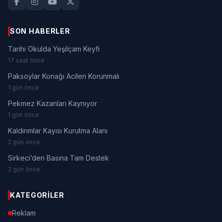
SON HABERLER
Tarihi Okulda Yeşilçam Keyfi
17 saat önce
Paksoylar Konağı Acilen Korunmalı
1 gün önce
Pekmez Kazanları Kaynıyor
1 gün önce
Kaldırımlar Kayısı Kurutma Alanı
2 gün önce
Sirkeci’den Basına Tam Destek
2 gün önce
KATEGORILER
Reklam