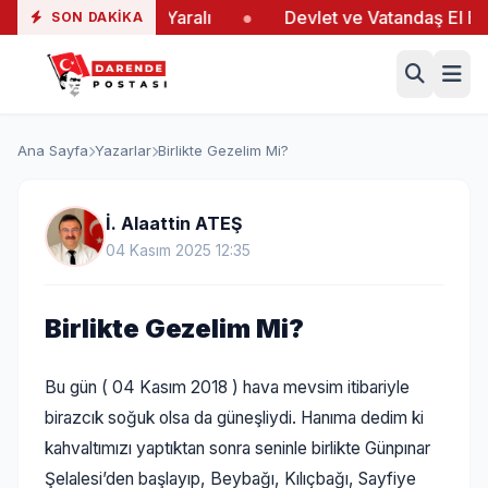
’taki Yangında 19 Yaralı
●
Devlet ve Vatandaş El Ele V
SON DAKIKA
Ana Sayfa
Yazarlar
Birlikte Gezelim Mi?
İ. Alaattin ATEŞ
04 Kasım 2025 12:35
Birlikte Gezelim Mi?
Bu gün ( 04 Kasım 2018 ) hava mevsim itibariyle
birazcık soğuk olsa da güneşliydi. Hanıma dedim ki
kahvaltımızı yaptıktan sonra seninle birlikte Günpınar
Şelalesi’den başlayıp, Beybağı, Kılıçbağı, Sayfiye