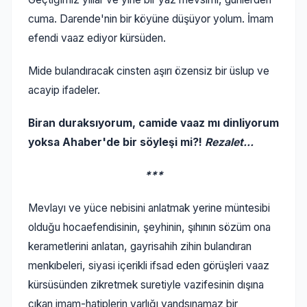
cuma. Darende'nin bir köyüne düşüyor yolum. İmam
efendi vaaz ediyor kürsüden.
Mide bulandıracak cinsten aşırı özensiz bir üslup ve
acayip ifadeler.
Biran duraksıyorum, camide vaaz mı dinliyorum
yoksa Ahaber'de bir söyleşi mi?!
Rezalet...
***
Mevlayı ve yüce nebisini anlatmak yerine müntesibi
olduğu hocaefendisinin, şeyhinin, şıhının sözüm ona
kerametlerini anlatan, gayrisahih zihin bulandıran
menkıbeleri, siyasi içerikli ifsad eden görüşleri vaaz
kürsüsünden zikretmek suretiyle vazifesinin dışına
çıkan imam-hatiplerin varlığı yandsınamaz bir