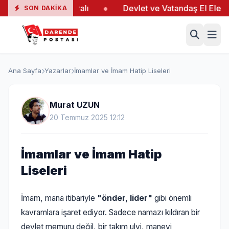
ki Yangında 19 Yaralı
●
Devlet ve Vatandaş El Ele Verd
SON DAKIKA
Ana Sayfa
Yazarlar
İmamlar ve İmam Hatip Liseleri
Murat UZUN
20 Temmuz 2025 12:12
İmamlar ve İmam Hatip
Liseleri
İmam, mana itibariyle
"önder, lider"
gibi önemli
kavramlara işaret ediyor. Sadece namazı kıldıran bir
devlet memuru değil, bir takım ulvi, manevi