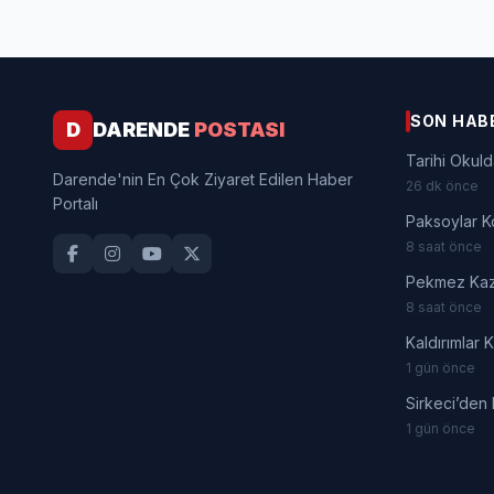
SON HAB
D
DARENDE
POSTASI
Tarihi Okuld
Darende'nin En Çok Ziyaret Edilen Haber
26 dk önce
Portalı
Paksoylar K
8 saat önce
Pekmez Kaza
8 saat önce
Kaldırımlar 
1 gün önce
Sirkeci’den
1 gün önce