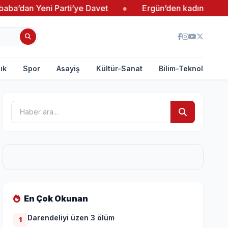
Yeni Parti’ye Davet
●
Ergün’den kadın girişimcilere 
ık
Spor
Asayiş
Kültür-Sanat
Bilim-Teknoloji
En Çok Okunan
Darendeliyi üzen 3 ölüm
1