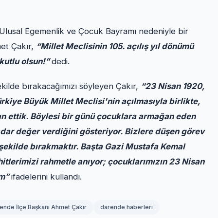
an Ulusal Egemenlik ve Çocuk Bayramı nedeniyle bir
met Çakır,
“Millet Meclisinin 105. açılış yıl dönümü
kutlu olsun!”
dedi.
ekilde bırakacağımızı söyleyen Çakır,
“23 Nisan 1920,
rkiye Büyük Millet Meclisi'nin açılmasıyla birlikte,
an ettik. Böylesi bir günü çocuklara armağan eden
ar değer verdiğini gösteriyor. Bizlere düşen görev
 şekilde bırakmaktır. Başta Gazi Mustafa Kemal
hitlerimizi rahmetle anıyor; çocuklarımızın 23 Nisan
um”
ifadelerini kullandı.
arende İlçe Başkanı Ahmet Çakır
darende haberleri