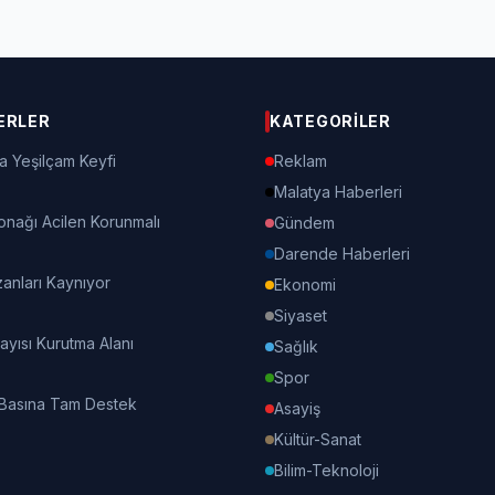
ERLER
KATEGORILER
a Yeşilçam Keyfi
Reklam
Malatya Haberleri
onağı Acilen Korunmalı
Gündem
Darende Haberleri
nları Kaynıyor
Ekonomi
Siyaset
Kayısı Kurutma Alanı
Sağlık
Spor
 Basına Tam Destek
Asayiş
Kültür-Sanat
Bilim-Teknoloji