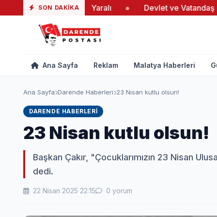
taki Yangında 19 Yaralı
●
Devlet ve Vatandaş El Ele Ve
SON DAKIKA
Ana Sayfa
Reklam
Malatya Haberleri
G
Ana Sayfa
Darende Haberleri
23 Nisan kutlu olsun!
DARENDE HABERLERI
23 Nisan kutlu olsun!
Başkan Çakır, "Çocuklarımızın 23 Nisan Ulus
dedi.
22 Nisan 2025 22:15
0 yorum