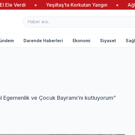
rdi
●
Yeşiltaş’ta Korkutan Yangın
●
Ağbaba’dan 
ündem
Darende Haberleri
Ekonomi
Siyaset
Sağl
al Egemenlik ve Çocuk Bayramı’nı kutluyorum”