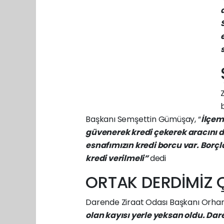
Başkanı
Semşettin
Gümüşay,
“
İlçem
güvenerek
kredi
çekerek
aracını
d
esnafımızın
kredi
borcu
var.
Borçl
kredi
verilmeli”
dedi
ORTAK
DERDİMİZ
Darende
Ziraat
Odası
Başkanı
Orha
olan
kayısı
yerle
yeksan
oldu.
Dar