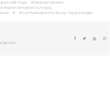
kanı Salih Soylu
#darende haberleri
ası Başkanı Semşettin Gümüşay
araca
#
#Cumhurbaşkanımız Recep Tayyip Erdoğan
tasi.com