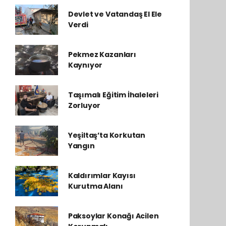
Devlet ve Vatandaş El Ele
Verdi
Pekmez Kazanları
Kaynıyor
Taşımalı Eğitim İhaleleri
Zorluyor
Yeşiltaş’ta Korkutan
Yangın
Kaldırımlar Kayısı
Kurutma Alanı
Paksoylar Konağı Acilen