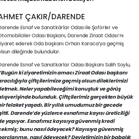
AHMET
ÇAKIR/DARENDE
Darende
Esnaf
ve
Sanatkârlar
Odası
ile
Şoförler
ve
Otomobilciler
Odası
Başkanı,
Darende
Ziraat
Odası’nı
ziyaret
ederek
Oda
başkanı
Orhan
Karaca’ya
geçmiş
olsun
dileğinde
bulundular.
Darende
Esnaf
ve
Sanatkarlar
Odası
Başkanı
Salih
Soylu,
“Bugün
ki
ziyaretimizin
amacı
Ziraat
Odası
başkanı
aracılığıyla
çiftçilerimize
geçmiş
olsun
dileklerimizi
iletmek.
Neler
yapabileceğimi
konuştuk
ve
görüş
alışverişinde
bulunduk.
Çiftçilerimiz
gerçekten
büyük
bir
felaket
yaşadı.
Bir
yıllık
umudumuz
bir
gecede
itti.
Darende’de
yüzlerce
esnafımız
kayısı
üreticiliği
de
yapıyor.
Esnafımız
kayısıya
güvenmiş
kredi
çekmiş;
bunu
nasıl
ödeyecek?
Kayısıya
güvenmiş
borçlanmış,
nasıl
ödeyecek?
Devletimizin
bir
babalık