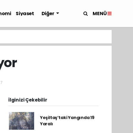
MENÜ
nomi
Siyaset
Diğer
yor
07
İlginizi Çekebilir
Yeşiltaş’taki Yangında 19
Yaralı