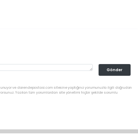
Gönder
ulunuyor ve darendepostasi.com sitesine yaptığınız yorumunuzla ilgili doğrudan
yorsunuz. Yazılan tüm yorumlardan site yönetimi hiçbir şekilde sorumlu