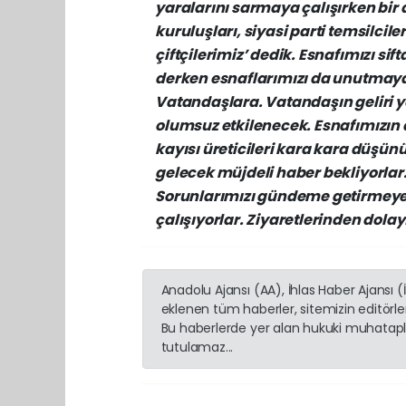
yaralarını
sarmaya
çalışırken
bir
kuruluşları,
siyasi
parti
temsilciler
çiftçilerimiz’
dedik.
Esnafımızı
sift
derken
esnaflarımızı
da
unutmaya
Vatandaşlara.
Vatandaşın
geliri
y
olumsuz
etkilenecek.
Esnafımızın
kayısı
üreticileri
kara
kara
düşünü
gelecek
müjdeli
haber
bekliyorlar
Sorunlarımızı
gündeme
getirmey
çalışıyorlar.
Ziyaretlerinden
dolay
Anadolu Ajansı (AA), İhlas Haber Ajansı 
eklenen tüm haberler, sitemizin editörl
Bu haberlerde yer alan hukuki muhatapla
tutulamaz...