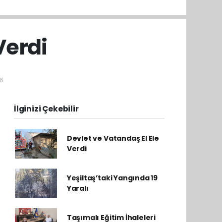
Verdi
16
İlginizi Çekebilir
Devlet ve Vatandaş El Ele
Verdi
Yeşiltaş’taki Yangında 19
Yaralı
Taşımalı Eğitim İhaleleri