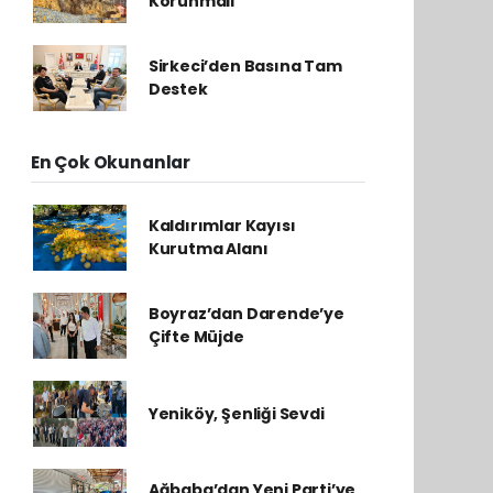
Korunmalı
Sirkeci’den Basına Tam
Destek
En Çok Okunanlar
Kaldırımlar Kayısı
Kurutma Alanı
Boyraz’dan Darende’ye
Çifte Müjde
Yeniköy, Şenliği Sevdi
Ağbaba’dan Yeni Parti’ye