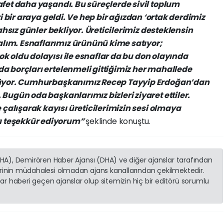
afet
daha
yaşandı.
Bu
süreçlerde
sivil
toplum
i
bir
araya
geldi.
Ve
hep
bir
ağızdan
‘ortak
derdimiz
ahsız
günler
bekliyor.
Üreticilerimiz
desteklensin
lım.
Esnaflarımız
ürününü
kime
satıyor;
ok
oldu
dolayısı
ile
esnaflar
da
bu
don
olayında
da
borçları
ertelenmeli
gittiğimiz
her
mahallede
yor.
Cumhurbaşkanımız
Recep
Tayyip
Erdoğan’dan
.
Bugün
oda
başkanlarımız
bizleri
ziyaret
ettiler.
e
çalışarak
kayısı
üreticilerimizin
sesi
olmaya
ı
teşekkür
ediyorum”
şeklinde
konuştu.
(İHA), Demirören Haber Ajansı (DHA) ve diğer ajanslar tarafından
erinin müdahalesi olmadan ajans kanallarından çekilmektedir.
r haberi geçen ajanslar olup sitemizin hiç bir editörü sorumlu