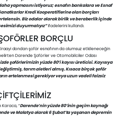
daha
yapmasını
istiyoruz;
esnafın
bankalara
ve
Esnaf
Sanatkarlar
Kredi
Kooperatiflerine
olan
borçları
ertelensin.
Biz
odalar
olarak
birlik
ve
beraberlik
içinde
sesimizi
duyurmalıyız”
ifadelerini
kullandı.
ŞOFÖRLER
BORÇLU
Ziraayi
dondan
şoför
esnafının
da
olumsuz
etkileneceğin
belirten
Darende
Şoförler
ve
Otomobilciler
Odası
izde
şoförlerimizin
yüzde
80’i
kayısı
üreticisi.
Kayısıya
eğiştirmiş,
tarım
aletleri
almış.
Kısaca
birçok
şoför
arın
ertelenmesi
gerekiyor
veya
uzun
vadeli
faizsiz
ÇİFTÇİLERİMİZ
n
Karaca,
“
Darende’nin
yüzde
80’inin
geçim
kaynağı
ende
ve
Malatya
olarak
6
Şubat’ta
yaşanan
depremin