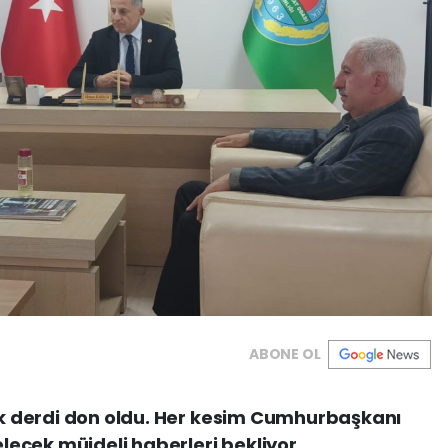
ABONE OL
tak derdi don oldu. Her kesim Cumhurbaşkanı
ecek müjdeli haberleri bekliyor.