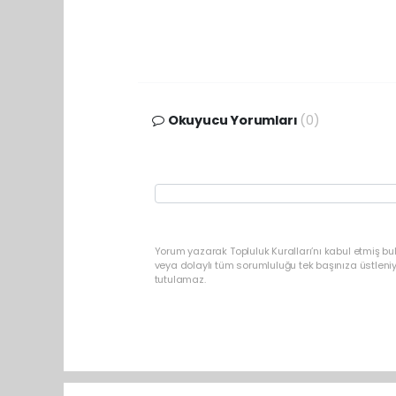
Okuyucu Yorumları
(0)
Yorum yazarak Topluluk Kuralları’nı kabul etmiş b
veya dolaylı tüm sorumluluğu tek başınıza üstleni
tutulamaz.