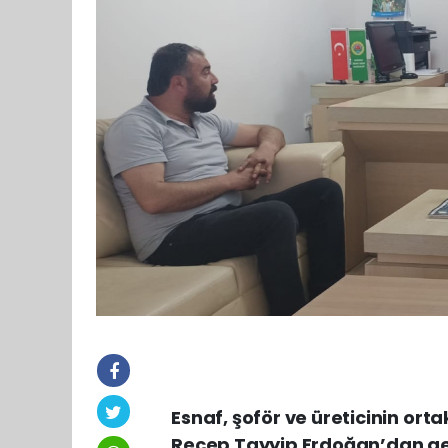
Esnaf, şoför ve üreticinin or
Recep Tayyip Erdoğan’dan gel