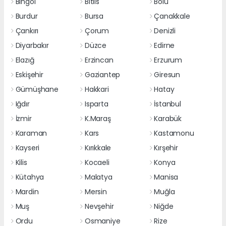
Bingöl
Bitlis
Bolu
Burdur
Bursa
Çanakkale
Çankırı
Çorum
Denizli
Diyarbakır
Düzce
Edirne
Elazığ
Erzincan
Erzurum
Eskişehir
Gaziantep
Giresun
Gümüşhane
Hakkari
Hatay
Iğdır
Isparta
İstanbul
İzmir
K.Maraş
Karabük
Karaman
Kars
Kastamonu
Kayseri
Kırıkkale
Kırşehir
Kilis
Kocaeli
Konya
Kütahya
Malatya
Manisa
Mardin
Mersin
Muğla
Muş
Nevşehir
Niğde
Ordu
Osmaniye
Rize