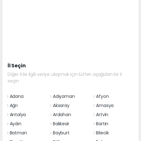
İl Seçin
Diğer il ile ilgili veriye ulaşmak için lütfen aşağıdan bir il
seçin
Adana
Adıyaman
Afyon
Ağrı
Aksaray
Amasya
Antalya
Ardahan
Artvin
Aydın
Balıkesir
Bartın
Batman
Bayburt
Bilecik