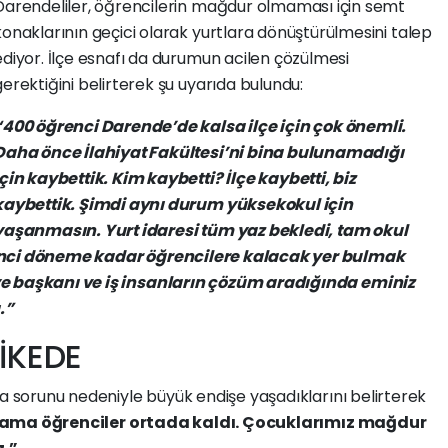
Darendeliler, öğrencilerin mağdur olmaması için semt
konaklarının geçici olarak yurtlara dönüştürülmesini talep
ediyor. İlçe esnafı da durumun acilen çözülmesi
gerektiğini belirterek şu uyarıda bulundu:
“400 öğrenci Darende’de kalsa ilçe için çok önemli.
Daha önce İlahiyat Fakültesi’ni bina bulunamadığı
için kaybettik. Kim kaybetti? İlçe kaybetti, biz
kaybettik. Şimdi aynı durum yüksekokul için
yaşanmasın. Yurt idaresi tüm yaz bekledi, tam okul
kinci döneme kadar öğrencilere kalacak yer bulmak
ye başkanı ve iş insanların çözüm aradığında eminiz
.”
İKEDE
ma sorunu nedeniyle büyük endişe yaşadıklarını belirterek
, ama öğrenciler ortada kaldı. Çocuklarımız mağdur