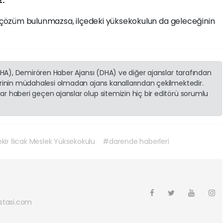
z.”
ir çözüm bulunmazsa, ilçedeki yüksekokulun da geleceğinin
(İHA), Demirören Haber Ajansı (DHA) ve diğer ajanslar tarafından
erinin müdahalesi olmadan ajans kanallarından çekilmektedir.
r haberi geçen ajanslar olup sitemizin hiç bir editörü sorumlu
ir Ilıcak Meslek Yüksekokulu
#darende haberleri
tasi.com