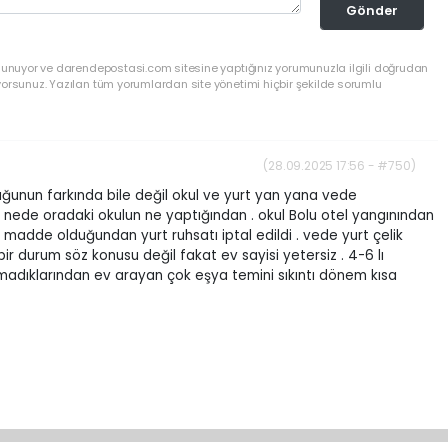
Gönder
ulunuyor ve darendepostasi.com sitesine yaptığınız yorumunuzla ilgili doğrudan
yorsunuz. Yazılan tüm yorumlardan site yönetimi hiçbir şekilde sorumlu
(28.09.2025 17:56 - #750)
ğunun farkında bile değil okul ve yurt yan yana vede
nede oradaki okulun ne yaptığından . okul Bolu otel yangınından
cı madde olduğundan yurt ruhsatı iptal edildi . vede yurt çelik
r durum söz konusu değil fakat ev sayisi yetersiz . 4-6 lı
amadıklarından ev arayan çok eşya temini sıkıntı dönem kısa