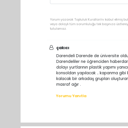
Yorum yazarak Topluluk Kuralları’nı kabul etmiş b
veya dolaylı tüm sorumluluğu tek başınıza üstleni
tutulamaz.
çakıcı
Darendeli Darende de üniversite oldu
Darendeliler ne öğrenciden haberdar 
dolayı yurtlarının plastik yapımı yanı
konsoldan yapılacak .. kapanma gibi bi
kalacak bir arkadaş grupları oluştur
masraf ağır .
Yorumu Yanıtla