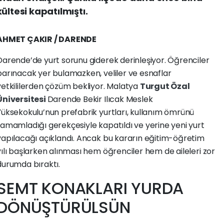
ültesi kapatılmıştı.
AHMET ÇAKIR / DARENDE
Darende’de yurt sorunu giderek derinleşiyor. Öğrenciler
barınacak yer bulamazken, veliler ve esnaflar
yetkililerden çözüm bekliyor. Malatya
Turgut Özal
Üniversitesi
Darende Bekir Ilıcak Meslek
Yüksekokulu’nun prefabrik yurtları, kullanım ömrünü
tamamladığı gerekçesiyle kapatıldı ve yerine yeni yurt
yapılacağı açıklandı. Ancak bu kararın eğitim-öğretim
yılı başlarken alınması hem öğrenciler hem de aileleri zor
durumda bıraktı.
SEMT KONAKLARI YURDA
DÖNÜŞTÜRÜLSÜN