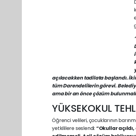
açılacakken tadilata başlandı. İ
tüm Darendelilerin görevi. Beledi
ama bir an önce çözüm bulunmalı
YÜKSEKOKUL TEHL
Öğrenci velileri, çocuklarının barın
yetkililere seslendi:
“Okullar açıldı