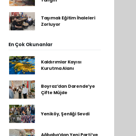
Yangın
Taşımalı Eğitim İhaleleri
Zorluyor
En Çok Okunanlar
Kaldırımlar Kayısı
Kurutma Alanı
Boyraz’dan Darende’ye
Çifte Müjde
Yeniköy, Şenliği Sevdi
Ağbaba’dan Yeni Parti’ye