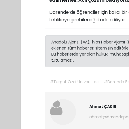
edilmemeli. Acil çözüm bekliyoru
Darende’de öğrenciler için kalıcı b
tehlikeye girebileceği ifade ediliyor.
Anadolu Ajansı (AA), İhlas Haber Ajansı 
eklenen tüm haberler, sitemizin editörl
Bu haberlerde yer alan hukuki muhatapla
tutulamaz...
#Turgut Özal Üniversitesi
#Darende Bek
Ahmet ÇAKIR
ahmet@darendepos