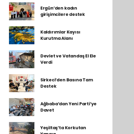
Ergün’den kadın
girişimcilere destek
Kaldırımlar Kayısı
Kurutma Alanı
Devlet ve Vatandaş El Ele
Verdi
Sirkeci’den Basına Tam
Destek
Ağbaba’dan Yeni Parti’ye
Davet
Yeşiltaş’ta Korkutan