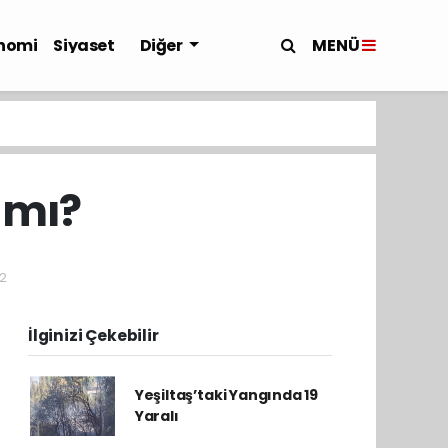
MENÜ
nomi
Siyaset
Diğer
 mı?
22
İlginizi Çekebilir
Yeşiltaş’taki Yangında 19
Yaralı