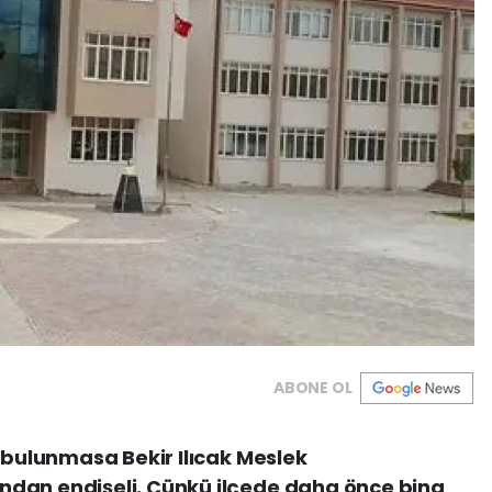
ABONE OL
t bulunmasa Bekir Ilıcak Meslek
dan endişeli. Çünkü ilçede daha önce bina