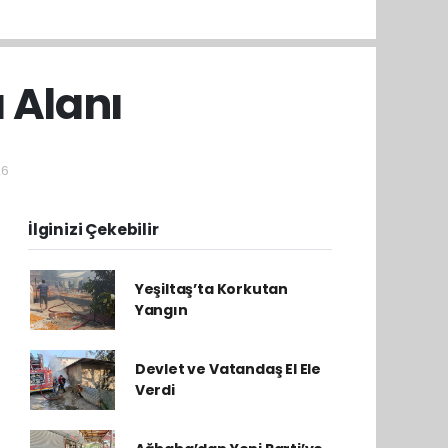
 Alanı
26
İlginizi Çekebilir
Yeşiltaş’ta Korkutan
Yangın
Devlet ve Vatandaş El Ele
Verdi