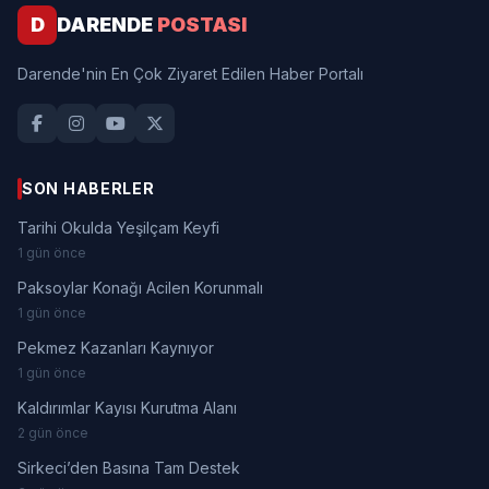
D
DARENDE
POSTASI
Darende'nin En Çok Ziyaret Edilen Haber Portalı
SON HABERLER
Tarihi Okulda Yeşilçam Keyfi
1 gün önce
Paksoylar Konağı Acilen Korunmalı
1 gün önce
Pekmez Kazanları Kaynıyor
1 gün önce
Kaldırımlar Kayısı Kurutma Alanı
2 gün önce
Sirkeci’den Basına Tam Destek