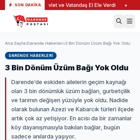
●
Devlet ve Vatandaş El Ele Verdi
●
Yeşiltaş’ta 
SON DAKIKA
Ana Sayfa
Darende Haberleri
3 Bin Dönüm Üzüm Bağı Yok Oldu
DARENDE HABERLERI
3 Bin Dönüm Üzüm Bağı Yok Oldu
Darende’de eskiden ailelerin geçim kaynağı
olan 3 bin dönümlük üzüm bağları, gurbetçilik
ve tarımın değişen yüzüyle yok oldu. Nadide
olarak bulunan Azezi ve Kabarcık türleri ilçede
artık çok az yetişiyor. En acısı da bir zamanlar
köy dayanışmasıyla bakılan bağlar, bugün
sadece anılarda yaşıyor.