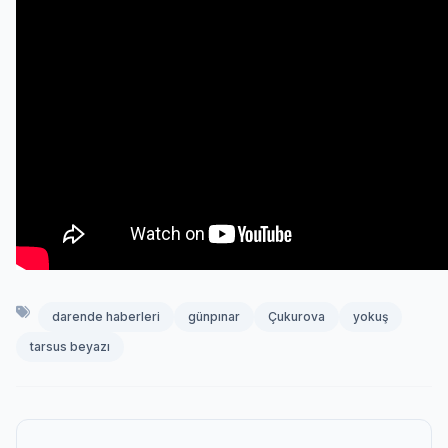
darende haberleri
günpınar
Çukurova
yokuş
tarsus beyazı