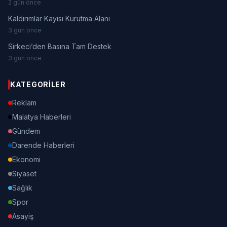
2 gün önce
Kaldırımlar Kayısı Kurutma Alanı
3 gün önce
Sirkeci’den Basına Tam Destek
3 gün önce
KATEGORILER
Reklam
Malatya Haberleri
Gündem
Darende Haberleri
Ekonomi
Siyaset
Sağlık
Spor
Asayiş