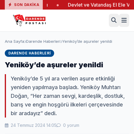
ngında 19 Yaralı
●
Devlet ve Vatandaş El Ele Verdi
SON DAKIKA
Ana Sayfa
Darende Haberleri
Yeniköy’de aşureler yenildi
DARENDE HABERLERI
Yeniköy’de aşureler yenildi
Yeniköy’de 5 yıl ara verilen aşure etkinliği
yeniden yapılmaya başladı. Yeniköy Muhtarı
Doğan, “Her zaman sevgi, kardeşlik, dostluk,
barış ve engin hoşgörü ilkeleri çerçevesinde
bir aradayız” dedi.
24 Temmuz 2024 14:05
0 yorum