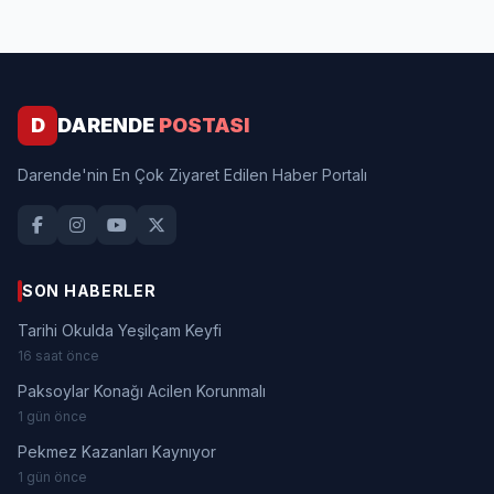
D
DARENDE
POSTASI
Darende'nin En Çok Ziyaret Edilen Haber Portalı
SON HABERLER
Tarihi Okulda Yeşilçam Keyfi
16 saat önce
Paksoylar Konağı Acilen Korunmalı
1 gün önce
Pekmez Kazanları Kaynıyor
1 gün önce