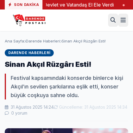
alı
●
Devlet ve Vatandaş El Ele Verdi
●
Yeşilta
SON DAKIKA
Ana Sayfa
Darende Haberleri
Sinan Akçıl Rüzgârı Esti!
DARENDE HABERLERI
Sinan Akçıl Rüzgârı Esti!
Festival kapsamındaki konserde binlerce kişi
Akçıl’ın sevilen şarkılarına eşlik etti, konser
büyük coşkuya sahne oldu.
31 Ağustos 2025 14:24
Güncelleme: 31 Ağustos 2025 14:34
0 yorum