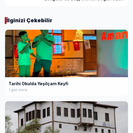
İlginizi Çekebilir
Tarihi Okulda Yeşilçam Keyfi
1 gün önce