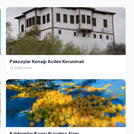
Paksoylar Konağı Acilen Korunmalı
13 saat önce
Kaldırımlar Kayısı Kurutma Alanı