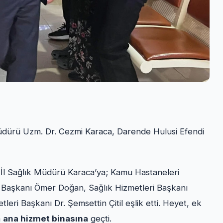
üdürü Uzm. Dr. Cezmi Karaca, Darende Hulusi Efendi
 İl Sağlık Müdürü Karaca’ya; Kamu Hastaneleri
 Başkanı Ömer Doğan, Sağlık Hizmetleri Başkanı
eri Başkanı Dr. Şemsettin Çitil eşlik etti. Heyet, ek
a
ana hizmet binasına
geçti.