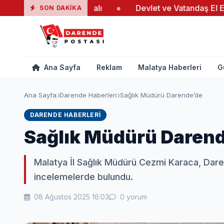
nda 19 Yaralı
●
Devlet ve Vatandaş El Ele Verdi
●
SON DAKIKA
Ana Sayfa
Reklam
Malatya Haberleri
G
Ana Sayfa
Darende Haberleri
Sağlık Müdürü Darende’de
DARENDE HABERLERI
Sağlık Müdürü Daren
Malatya İl Sağlık Müdürü Cezmi Karaca, Dare
incelemelerde bulundu.
08 Ağustos 2025 16:03
0 yorum