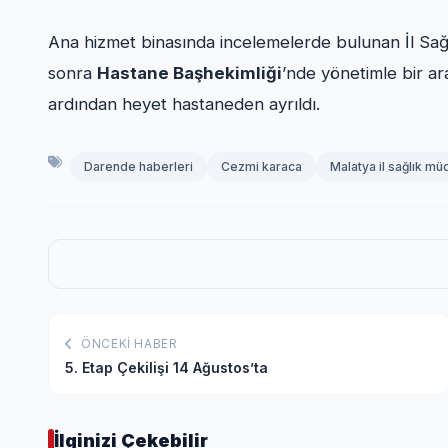
Ana hizmet binasında incelemelerde bulunan İl Sa
sonra
Hastane Başhekimliği
’nde yönetimle bir ara
ardından heyet hastaneden ayrıldı.
Darende haberleri
Cezmi karaca
Malatya il sağlık mü
ÖNCEKI HABER
5. Etap Çekilişi 14 Ağustos’ta
İlginizi Çekebilir