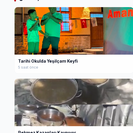
Tarihi Okulda Yeşilçam Keyfi
5 saat önce
Pekmez Kazanları Kaynıyor