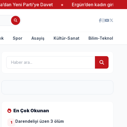
’ye Davet
●
Ergün’den kadın girişimcilere destek
●
ık
Spor
Asayiş
Kültür-Sanat
Bilim-Teknoloji
En Çok Okunan
Darendeliyi üzen 3 ölüm
1