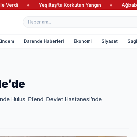
Yeşiltaş’ta Korkutan Yangın
●
Ağbaba’dan Yeni Parti
ündem
Darende Haberleri
Ekonomi
Siyaset
Sağl
de’de
nde Hulusi Efendi Devlet Hastanesi’nde