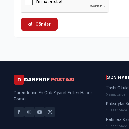
Gönder
SON HAB
D
DARENDE
POSTASI
Tarihi Okuld
Darende'nin En Çok Ziyaret Edilen Haber
5 saat önce
Portalı
Paksoylar K
13 saat önce
Pekmez Kaza
13 saat önce