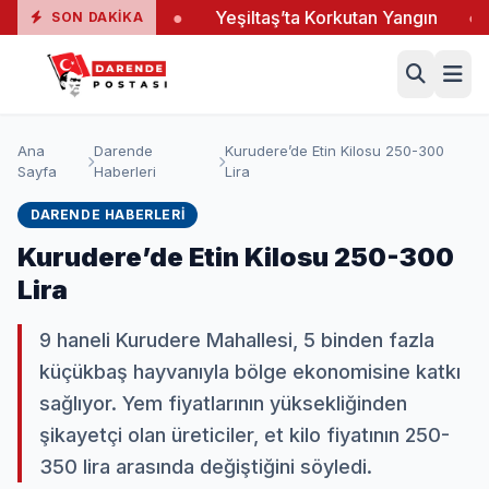
 Ele Verdi
●
Yeşiltaş’ta Korkutan Yangın
●
Ağbab
SON DAKIKA
Ana
Darende
Kurudere’de Etin Kilosu 250-300
Sayfa
Haberleri
Lira
DARENDE HABERLERI
Kurudere’de Etin Kilosu 250-300
Lira
9 haneli Kurudere Mahallesi, 5 binden fazla
küçükbaş hayvanıyla bölge ekonomisine katkı
sağlıyor. Yem fiyatlarının yüksekliğinden
şikayetçi olan üreticiler, et kilo fiyatının 250-
350 lira arasında değiştiğini söyledi.