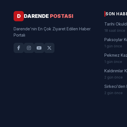
SON HAB
D
DARENDE
POSTASI
Tarihi Okuld
Darende'nin En Çok Ziyaret Edilen Haber
18 saat önce
Portalı
Paksoylar K
1 gün önce
Pekmez Kaza
1 gün önce
Kaldırımlar 
2 gün önce
Sirkeci’den
2 gün önce