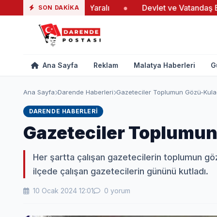
i Yangında 19 Yaralı
●
Devlet ve Vatandaş El Ele Verdi
SON DAKIKA
Ana Sayfa
Reklam
Malatya Haberleri
G
Ana Sayfa
Darende Haberleri
Gazeteciler Toplumun Gözü-Kula
DARENDE HABERLERI
Gazeteciler Toplumun
Her şartta çalışan gazetecilerin toplumun g
ilçede çalışan gazetecilerin gününü kutladı.
10 Ocak 2024 12:01
0 yorum