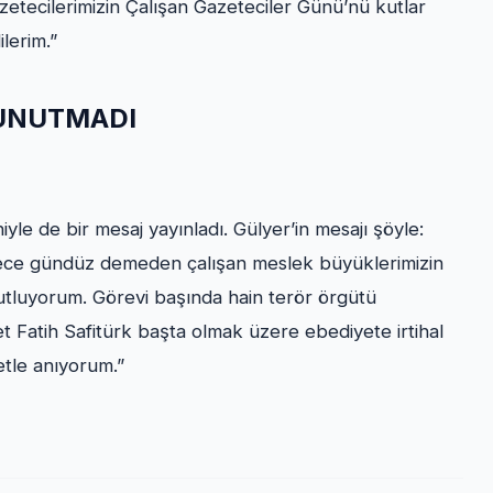
tecilerimizin Çalışan Gazeteciler Günü’nü kutlar
lerim.”
 UNUTMADI
le de bir mesaj yayınladı. Gülyer’in mesajı şöyle:
 gece gündüz demeden çalışan meslek büyüklerimizin
utluyorum. Görevi başında hain terör örgütü
Fatih Safitürk başta olmak üzere ebediyete irtihal
etle anıyorum.”