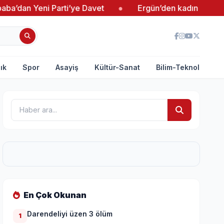
i Parti’ye Davet
●
Ergün’den kadın girişimcilere des
ık
Spor
Asayiş
Kültür-Sanat
Bilim-Teknoloji
En Çok Okunan
Darendeliyi üzen 3 ölüm
1