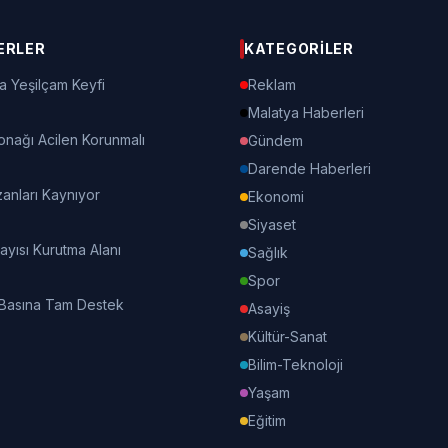
ERLER
KATEGORILER
a Yeşilçam Keyfi
Reklam
Malatya Haberleri
onağı Acilen Korunmalı
Gündem
Darende Haberleri
nları Kaynıyor
Ekonomi
Siyaset
Kayısı Kurutma Alanı
Sağlık
Spor
 Basına Tam Destek
Asayiş
Kültür-Sanat
Bilim-Teknoloji
Yaşam
Eğitim