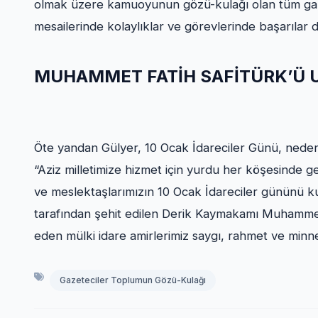
olmak üzere kamuoyunun gözü-kulağı olan tüm gaze
mesailerinde kolaylıklar ve görevlerinde başarılar di
MUHAMMET FATİH SAFİTÜRK’Ü
Öte yandan Gülyer, 10 Ocak İdareciler Günü, nedeniy
“Aziz milletimize hizmet için yurdu her köşesinde
ve meslektaşlarımızın 10 Ocak İdareciler gününü k
tarafından şehit edilen Derik Kaymakamı Muhammet 
eden mülki idare amirlerimiz saygı, rahmet ve minn
Gazeteciler Toplumun Gözü-Kulağı