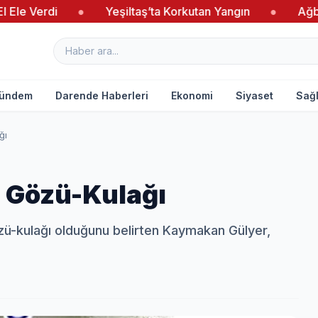
●
Yeşiltaş’ta Korkutan Yangın
●
Ağbaba’dan Yen
ündem
Darende Haberleri
Ekonomi
Siyaset
Sağl
ğı
 Gözü-Kulağı
özü-kulağı olduğunu belirten Kaymakan Gülyer,