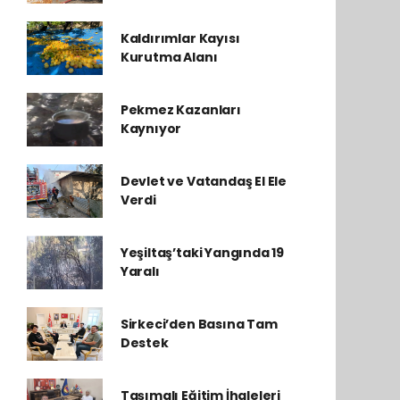
Kaldırımlar Kayısı
Kurutma Alanı
Pekmez Kazanları
Kaynıyor
Devlet ve Vatandaş El Ele
Verdi
Yeşiltaş’taki Yangında 19
Yaralı
Sirkeci’den Basına Tam
Destek
Taşımalı Eğitim İhaleleri