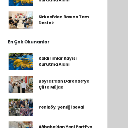
Kurutma Alanı
Sirkeci’den Basına Tam
Destek
En Çok Okunanlar
Kaldırımlar Kayısı
Kurutma Alanı
Boyraz’dan Darende’ye
Çifte Müjde
Yeniköy, Şenliği Sevdi
Ağbaba’dan Yeni Parti’ye