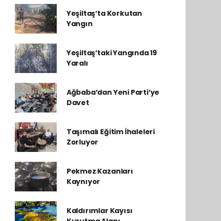
Yeşiltaş’ta Korkutan
Yangın
Yeşiltaş’taki Yangında 19
Yaralı
Ağbaba’dan Yeni Parti’ye
Davet
Taşımalı Eğitim İhaleleri
Zorluyor
Pekmez Kazanları
Kaynıyor
Kaldırımlar Kayısı