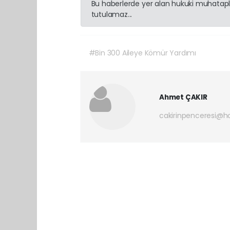
Bu haberlerde yer alan hukuki muhatapla
tutulamaz...
#Bin 300 Aileye Kömür Yardımı
Ahmet ÇAKIR
cakirinpenceresi@h