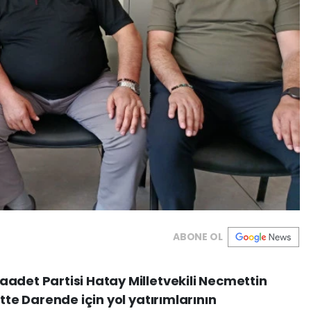
ABONE OL
adet Partisi Hatay Milletvekili Necmettin
tte Darende için yol yatırımlarının