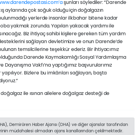
www.darendepostasi.com’a
şunları söylediler: “Darende
kış aylarında çok soğuk olduğu için doğalgazın
bulunmadığı yerlerde insanlar ilkbahar bitene kadar
soba yakmak zorunda. Yapılan yakacak yardımı ile
ısınacağız. Biz ihtiyaç sahibi kişilere gereken tüm yardım
desteklerini sağlayan devletimize ve onun Darende’de
bulunan temsilcilerine teşekkür ederiz. Bir ihtiyacımız
olduğunda Darende Kaymakamlığı Sosyal Yardımlaşma
ve Dayanışma Vakfı’na yaptığımız başvurularımız
yapılıyor. Bizlere bu imkânları sağlayan, başta
diyoruz.”
doğalgaz ile ısınan ailelere doğalgaz desteği de
(İHA), Demirören Haber Ajansı (DHA) ve diğer ajanslar tarafından
erinin müdahalesi olmadan ajans kanallarından çekilmektedir.