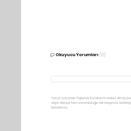
Okuyucu Yorumları
(0)
Yorum yazarak Topluluk Kuralları’nı kabul etmiş b
veya dolaylı tüm sorumluluğu tek başınıza üstleni
tutulamaz.