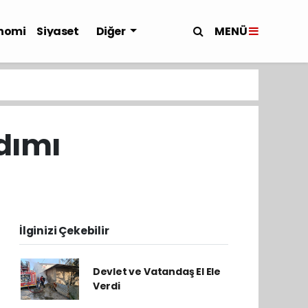
MENÜ
nomi
Siyaset
Diğer
dımı
İlginizi Çekebilir
Devlet ve Vatandaş El Ele
Verdi