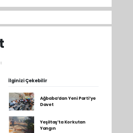
t
1
İlginizi Çekebilir
Ağbaba’dan Yeni Parti’ye
Davet
Yeşiltaş’ta Korkutan
Yangın