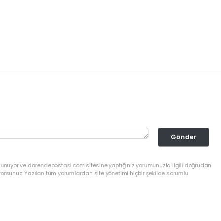
Gönder
ulunuyor ve darendepostasi.com sitesine yaptığınız yorumunuzla ilgili doğrudan
yorsunuz. Yazılan tüm yorumlardan site yönetimi hiçbir şekilde sorumlu