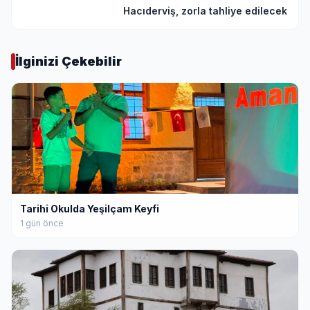
Hacıderviş, zorla tahliye edilecek
İlginizi Çekebilir
Tarihi Okulda Yeşilçam Keyfi
1 gün önce