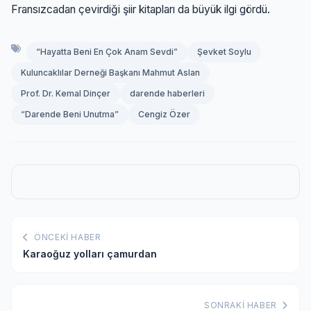
Fransızcadan çevirdiği şiir kitapları da büyük ilgi gördü.
“Hayatta Beni En Çok Anam Sevdi”
Şevket Soylu
Kuluncaklılar Derneği Başkanı Mahmut Aslan
Prof. Dr. Kemal Dinçer
darende haberleri
“Darende Beni Unutma”
Cengiz Özer
ÖNCEKI HABER
Karaoğuz yolları çamurdan
SONRAKI HABER