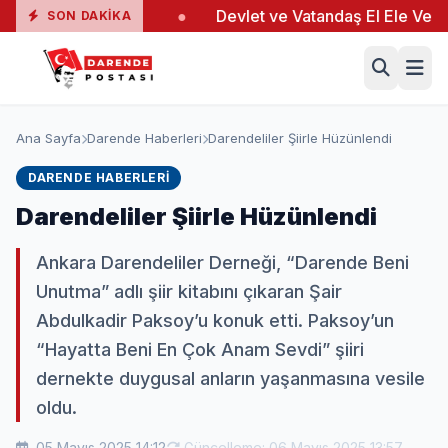
nda 19 Yaralı
●
Devlet ve Vatandaş El Ele Verdi
●
SON DAKIKA
Ana Sayfa
Darende Haberleri
Darendeliler Şiirle Hüzünlendi
DARENDE HABERLERI
Darendeliler Şiirle Hüzünlendi
Ankara Darendeliler Derneği, “Darende Beni
Unutma” adlı şiir kitabını çıkaran Şair
Abdulkadir Paksoy’u konuk etti. Paksoy’un
“Hayatta Beni En Çok Anam Sevdi” şiiri
dernekte duygusal anların yaşanmasına vesile
oldu.
05 Mayıs 2025 14:12
Güncelleme: 06 Mayıs 2025 13:57