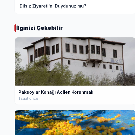
Dilsiz Ziyareti’ni Duydunuz mu?
İlginizi Çekebilir
Paksoylar Konağı Acilen Korunmalı
1 saat önce