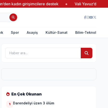
irişimcilere destek
●
Vali Yavuz’dan Bedeste Tam No
ık
Spor
Asayiş
Kültür-Sanat
Bilim-Teknoloji
En Çok Okunan
Darendeliyi üzen 3 ölüm
1