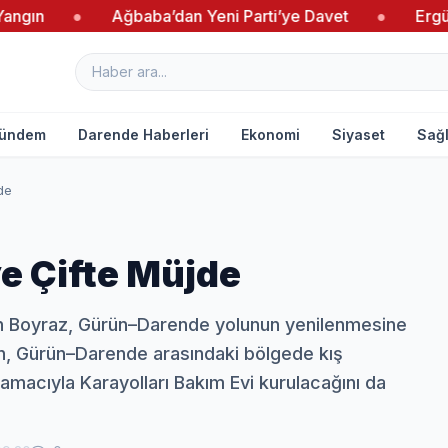
Ağbaba’dan Yeni Parti’ye Davet
●
Ergün’den kadın g
ündem
Darende Haberleri
Ekonomi
Siyaset
Sağl
de
e Çifte Müjde
n Boyraz, Gürün–Darende yolunun yenilenmesine
rken, Gürün–Darende arasındaki bölgede kış
amacıyla Karayolları Bakım Evi kurulacağını da