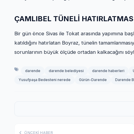
ÇAMLIBEL TÜNELİ HATIRLATMAS
Bir gün önce Sivas ile Tokat arasında yapımına baş
katıldığını hatırlatan Boyraz, tünelin tamamlanmasıyla
sorunlarının büyük ölçüde ortadan kalkacağını söyl
darende
darende belediyesi
darende haberleri
Yusufpaşa Bedesteni nerede
Gürün-Darende
Darende Be
ÖNCEKI HABER