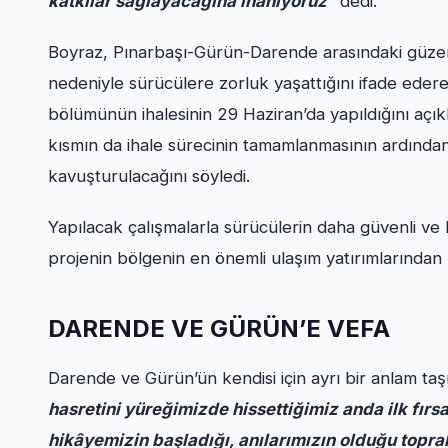
katkılar sağlayacağına inanıyoruz”
dedi.
Boyraz, Pınarbaşı-Gürün-Darende arasındaki güzerg
nedeniyle sürücülere zorluk yaşattığını ifade edere
bölümünün ihalesinin 29 Haziran’da yapıldığını açı
kısmın da ihale sürecinin tamamlanmasının ardından
kavuşturulacağını söyledi.
Yapılacak çalışmalarla sürücülerin daha güvenli ve 
projenin bölgenin en önemli ulaşım yatırımlarından 
DARENDE VE GÜRÜN’E VEFA
Darende ve Gürün’ün kendisi için ayrı bir anlam taş
hasretini yüreğimizde hissettiğimiz anda ilk fır
hikâyemizin başladığı, anılarımızın olduğu topra