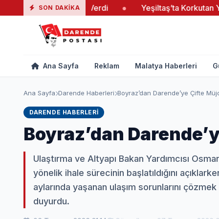
daş El Ele Verdi
●
Yeşiltaş’ta Korkutan Yangın
●
SON DAKIKA
Ana Sayfa
Reklam
Malatya Haberleri
G
Ana Sayfa
Darende Haberleri
Boyraz’dan Darende’ye Çifte Müj
DARENDE HABERLERI
Boyraz’dan Darende’y
Ulaştırma ve Altyapı Bakan Yardımcısı Osma
yönelik ihale sürecinin başlatıldığını açıkla
aylarında yaşanan ulaşım sorunlarını çözmek 
duyurdu.