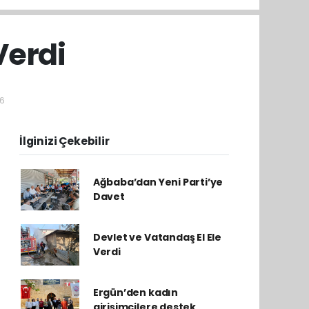
Verdi
16
İlginizi Çekebilir
Ağbaba’dan Yeni Parti’ye
Davet
Devlet ve Vatandaş El Ele
Verdi
Ergün’den kadın
girişimcilere destek