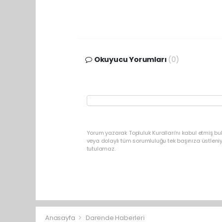
Okuyucu Yorumları
(0)
Yorum yazarak Topluluk Kuralları’nı kabul etmiş b
veya dolaylı tüm sorumluluğu tek başınıza üstleni
tutulamaz.
Anasayfa
Darende Haberleri