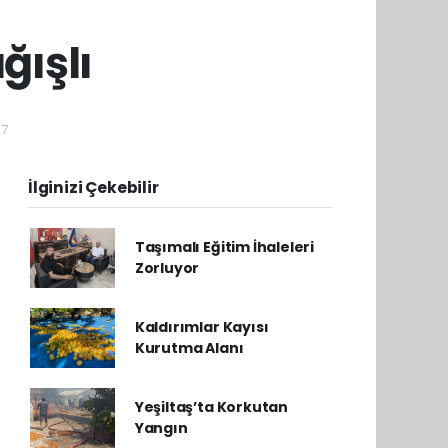
ışlı
07
İlginizi Çekebilir
Taşımalı Eğitim İhaleleri
Zorluyor
Kaldırımlar Kayısı
Kurutma Alanı
Yeşiltaş’ta Korkutan
Yangın