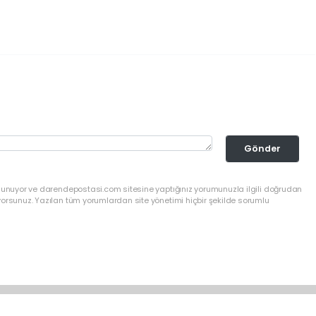
Gönder
ulunuyor ve darendepostasi.com sitesine yaptığınız yorumunuzla ilgili doğrudan
yorsunuz. Yazılan tüm yorumlardan site yönetimi hiçbir şekilde sorumlu