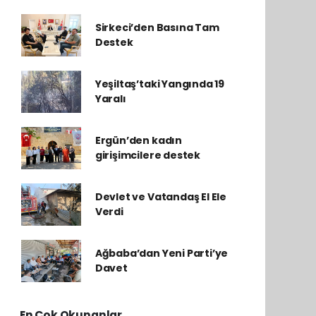
Sirkeci’den Basına Tam
Destek
Yeşiltaş’taki Yangında 19
Yaralı
Ergün’den kadın
girişimcilere destek
Devlet ve Vatandaş El Ele
Verdi
Ağbaba’dan Yeni Parti’ye
Davet
En Çok Okunanlar