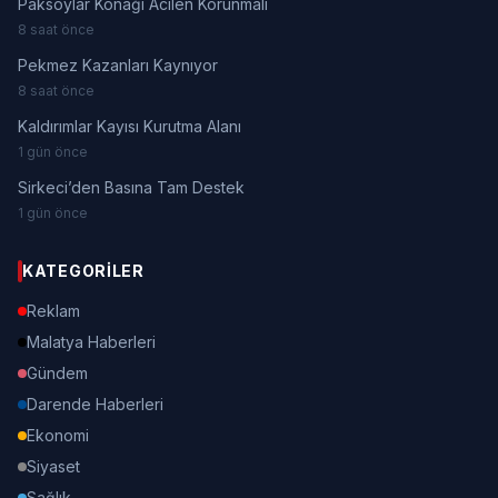
Paksoylar Konağı Acilen Korunmalı
8 saat önce
Pekmez Kazanları Kaynıyor
8 saat önce
Kaldırımlar Kayısı Kurutma Alanı
1 gün önce
Sirkeci’den Basına Tam Destek
1 gün önce
KATEGORILER
Reklam
Malatya Haberleri
Gündem
Darende Haberleri
Ekonomi
Siyaset
Sağlık