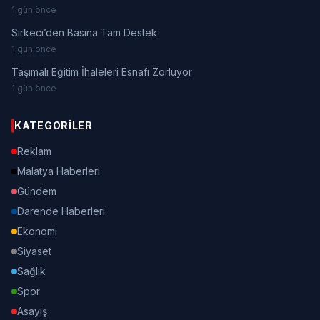
1 gün önce
Sirkeci’den Basına Tam Destek
1 gün önce
Taşımalı Eğitim İhaleleri Esnafı Zorluyor
1 gün önce
KATEGORILER
Reklam
Malatya Haberleri
Gündem
Darende Haberleri
Ekonomi
Siyaset
Sağlık
Spor
Asayiş