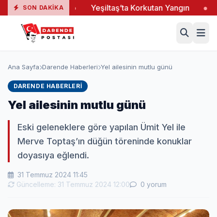
 Ele Verdi
●
Yeşiltaş’ta Korkutan Yangın
●
Ağba
SON DAKIKA
Ana Sayfa
Darende Haberleri
Yel ailesinin mutlu günü
DARENDE HABERLERI
Yel ailesinin mutlu günü
Eski geleneklere göre yapılan Ümit Yel ile
Merve Toptaş’ın düğün töreninde konuklar
doyasıya eğlendi.
31 Temmuz 2024 11:45
Güncelleme: 31 Temmuz 2024 12:00
0 yorum