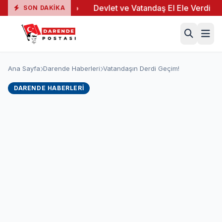
9 Yaralı
●
Devlet ve Vatandaş El Ele Verdi
●
Yeş
SON DAKIKA
Ana Sayfa
Darende Haberleri
Vatandaşın Derdi Geçim!
DARENDE HABERLERI