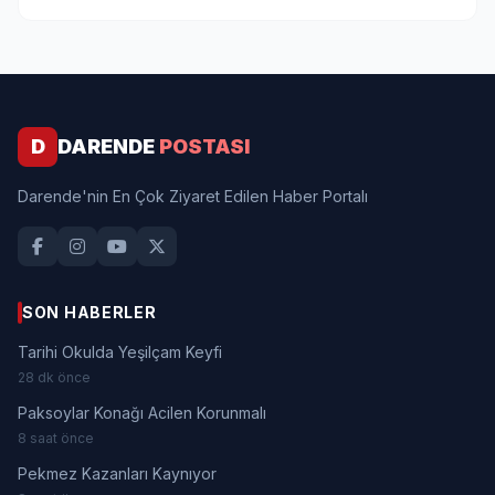
D
DARENDE
POSTASI
Darende'nin En Çok Ziyaret Edilen Haber Portalı
SON HABERLER
Tarihi Okulda Yeşilçam Keyfi
28 dk önce
Paksoylar Konağı Acilen Korunmalı
8 saat önce
Pekmez Kazanları Kaynıyor