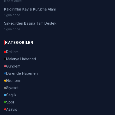
8 saat önce
Kaldırımlar Kayısı Kurutma Alanı
1 gün önce
Sirkeci’den Basına Tam Destek
1 gün önce
KATEGORILER
Reklam
Malatya Haberleri
Gündem
Darende Haberleri
Ekonomi
Siyaset
Sağlık
Spor
Asayiş