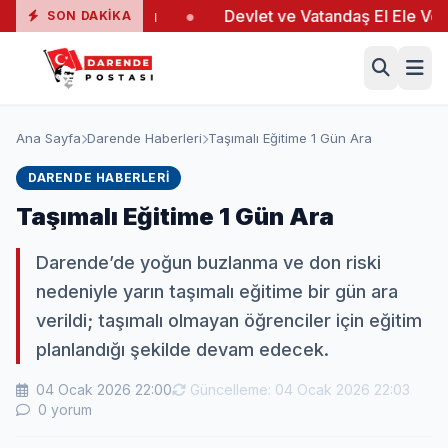
gında 19 Yaralı
●
Devlet ve Vatandaş El Ele Verdi
●
SON DAKIKA
Ana Sayfa
Darende Haberleri
Taşımalı Eğitime 1 Gün Ara
DARENDE HABERLERI
Taşımalı Eğitime 1 Gün Ara
Darende’de yoğun buzlanma ve don riski
nedeniyle yarın taşımalı eğitime bir gün ara
verildi; taşımalı olmayan öğrenciler için eğitim
planlandığı şekilde devam edecek.
04 Ocak 2026 22:00
Güncelleme: 04 Ocak 2026 22:03
0 yorum