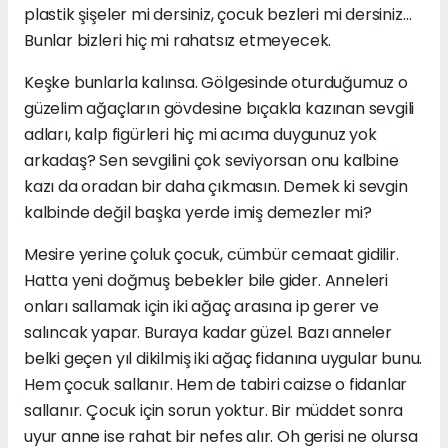
plastik şişeler mi dersiniz, çocuk bezleri mi dersiniz…
Bunlar bizleri hiç mi rahatsız etmeyecek.
Keşke bunlarla kalınsa. Gölgesinde oturduğumuz o
güzelim ağaçların gövdesine bıçakla kazınan sevgili
adları, kalp figürleri hiç mi acıma duygunuz yok
arkadaş? Sen sevgilini çok seviyorsan onu kalbine
kazı da oradan bir daha çıkmasın. Demek ki sevgin
kalbinde değil başka yerde imiş demezler mi?
Mesire yerine çoluk çocuk, cümbür cemaat gidilir.
Hatta yeni doğmuş bebekler bile gider. Anneleri
onları sallamak için iki ağaç arasına ip gerer ve
salıncak yapar. Buraya kadar güzel. Bazı anneler
belki geçen yıl dikilmiş iki ağaç fidanına uygular bunu.
Hem çocuk sallanır. Hem de tabiri caizse o fidanlar
sallanır. Çocuk için sorun yoktur. Bir müddet sonra
uyur anne ise rahat bir nefes alır. Oh gerisi ne olursa