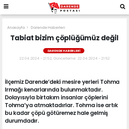
Anasayfa
Darende Haberleri
Tabiat bizim çöplüğümüz değil
DARENDE HABERLERI
22.04.2024 - 21:52, Güncelleme: 22.04.2024 - 21:52
İlçemiz Darende’deki mesire yerleri Tohma
Irmağı kenarlarında bulunmaktadır.
Dolayısıyla birtakım insanlar çöplerini
Tohma’ya atmaktadırlar. Tohma ise artık
bu kadar çöpü götüremez hale gelmiş
durumdadır.