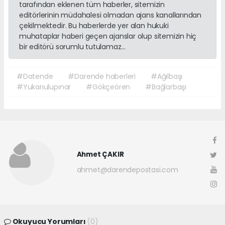
tarafından eklenen tüm haberler, sitemizin
editörlerinin müdahalesi olmadan ajans kanallarından
çekilmektedir. Bu haberlerde yer alan hukuki
muhataplar haberi geçen ajanslar olup sitemizin hiç
bir editörü sorumlu tutulamaz...
#Datende
#Darende haberleri
#Ağılbaşı
#Yukarıulupınar
#Gökçeören
#Bağlarbaşı
Ahmet ÇAKIR
ahmet@darendepostasi.com
Okuyucu Yorumları
(0)