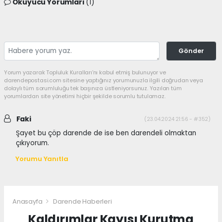
Okuyucu Yorumları
(1)
Gönder
Yorum yazarak Topluluk Kuralları’nı kabul etmiş bulunuyor ve
darendepostasi.com sitesine yaptığınız yorumunuzla ilgili doğrudan veya
dolaylı tüm sorumluluğu tek başınıza üstleniyorsunuz. Yazılan tüm
yorumlardan site yönetimi hiçbir şekilde sorumlu tutulamaz.
Faki
(23.04.2024 21:56 - #352)
Şayet bu çöp darende de ise ben darendeli olmaktan
çıkıyorum.
Yorumu Yanıtla
Anasayfa
Darende Haberleri
Kaldırımlar Kayısı Kurutma