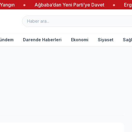
●
Ağbaba’dan Yeni Parti’ye Davet
●
Ergün’den kad
ündem
Darende Haberleri
Ekonomi
Siyaset
Sağl