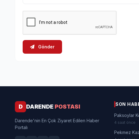
Gönder
SON HAB
D
DARENDE
POSTASI
Paksoylar K
Darende'nin En Çok Ziyaret Edilen Haber
4 saat önce
Portalı
Pekmez Kaza