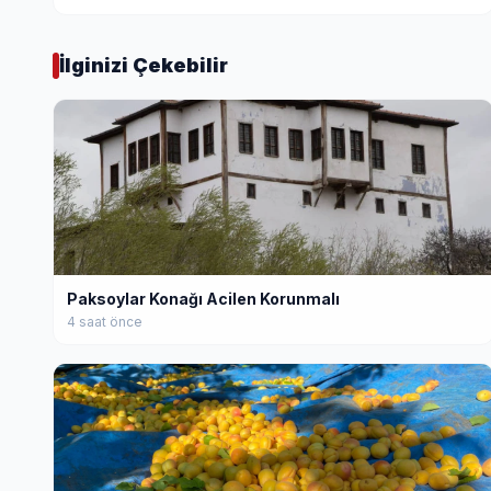
İlginizi Çekebilir
Paksoylar Konağı Acilen Korunmalı
4 saat önce