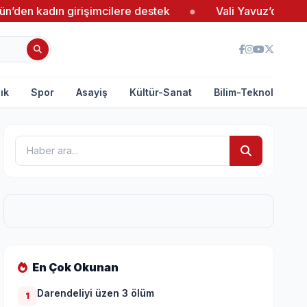
ın girişimcilere destek
●
Vali Yavuz’dan Bedeste Ta
ık
Spor
Asayiş
Kültür-Sanat
Bilim-Teknoloji
En Çok Okunan
Darendeliyi üzen 3 ölüm
1