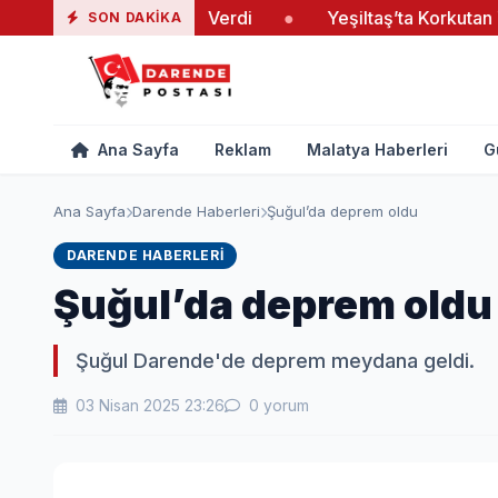
atandaş El Ele Verdi
●
Yeşiltaş’ta Korkutan Yangın
SON DAKIKA
Ana Sayfa
Reklam
Malatya Haberleri
G
Ana Sayfa
Darende Haberleri
Şuğul’da deprem oldu
DARENDE HABERLERI
Şuğul’da deprem oldu
Şuğul Darende'de deprem meydana geldi.
03 Nisan 2025 23:26
0 yorum