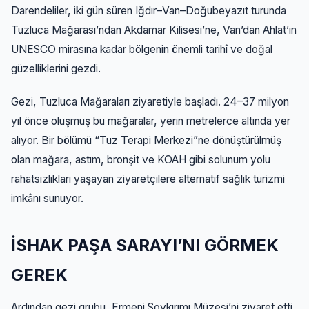
Darendeliler, iki gün süren Iğdır–Van–Doğubeyazıt turunda
Tuzluca Mağarası’ndan Akdamar Kilisesi’ne, Van’dan Ahlat’ın
UNESCO mirasına kadar bölgenin önemli tarihî ve doğal
güzelliklerini gezdi.
Gezi, Tuzluca Mağaraları ziyaretiyle başladı. 24–37 milyon
yıl önce oluşmuş bu mağaralar, yerin metrelerce altında yer
alıyor. Bir bölümü “Tuz Terapi Merkezi”ne dönüştürülmüş
olan mağara, astım, bronşit ve KOAH gibi solunum yolu
rahatsızlıkları yaşayan ziyaretçilere alternatif sağlık turizmi
imkânı sunuyor.
İSHAK PAŞA SARAYI’NI GÖRMEK
GEREK
Ardından gezi grubu, Ermeni Soykırımı Müzesi’ni ziyaret etti.