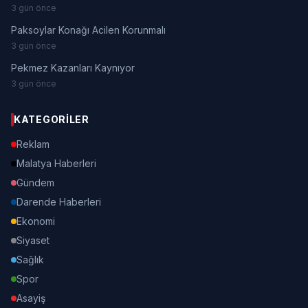
3 gün önce
Paksoylar Konağı Acilen Korunmalı
3 gün önce
Pekmez Kazanları Kaynıyor
3 gün önce
KATEGORILER
Reklam
Malatya Haberleri
Gündem
Darende Haberleri
Ekonomi
Siyaset
Sağlık
Spor
Asayiş