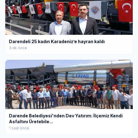
Darendeli 25 kadın Karadeniz’e hayran kaldı
3 dk önce
Darende Belediyesi'nden Dev Yatırım: İlçemiz Kendi
Asfaltını Üretebile...
1 saat önce