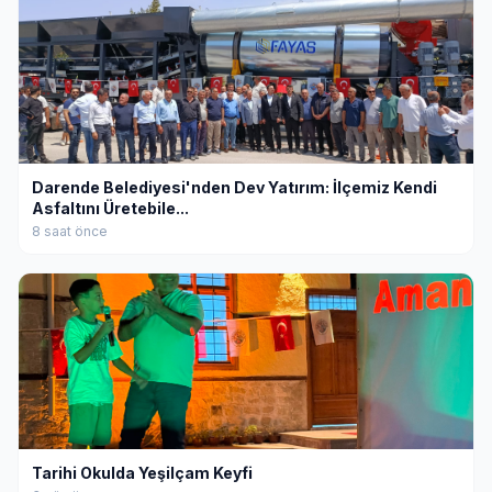
Darende Belediyesi'nden Dev Yatırım: İlçemiz Kendi
Asfaltını Üretebile...
8 saat önce
Tarihi Okulda Yeşilçam Keyfi