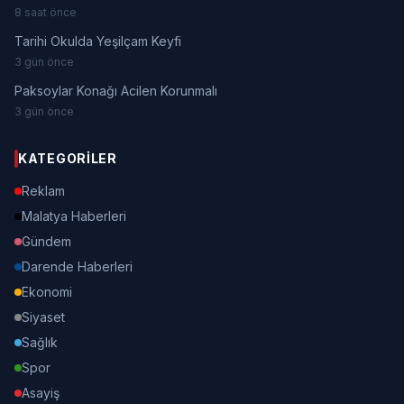
8 saat önce
Tarihi Okulda Yeşilçam Keyfi
3 gün önce
Paksoylar Konağı Acilen Korunmalı
3 gün önce
KATEGORILER
Reklam
Malatya Haberleri
Gündem
Darende Haberleri
Ekonomi
Siyaset
Sağlık
Spor
Asayiş