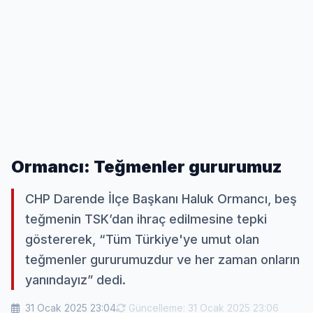
Ormancı: Teğmenler gururumuz
CHP Darende İlçe Başkanı Haluk Ormancı, beş
teğmenin TSK’dan ihraç edilmesine tepki
göstererek, “Tüm Türkiye'ye umut olan
teğmenler gururumuzdur ve her zaman onların
yanındayız” dedi.
31 Ocak 2025 23:04
Güncelleme: 31 Ocak 2025 23:06