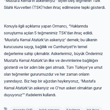
“Mustafa Kemal’in askerleriyiz” diyen beş teğmenin Türk
Silahlı Kuvvetleri (TSK)’nden ihraç edilmesine tepki gösterdi.
Konuyla ilgili açıklama yapan Ormancı, “Haklarında
soruşturma açılan 5 teğmenimiz TSK’dan ihraç edildi.
‘Mustafa Kemal Atatürk'ün askeriyiz’ demek; bu ülkenin
kurucusuna saygı, bağlılık ve Cumhuriyet'in temel
değerlerine sahip çıkmaktır. Askerlerimiz, büyük Önderimiz
Mustafa Kemal Atatürk'ün ilke ve devrimlerine bağlılığını
gösterdi ve bir adım bile geri atmadı. Tüm Türkiye'ye umut
olan teğmenler gururumuzdur ve her zaman onların
yanındayız. Biz hep bir ağızdan haykırıyoruz, ‘Mustafa
Kemal Atatürk'ün askeriyiz ve O’nun askeri olmaktan gurur
duyuyoruz’” ifadelerini kullandı.
darende CHP
haluk ormancı
5 teğmen
tsk ihraç