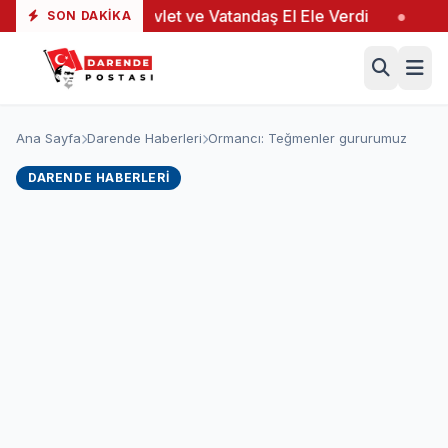
ı
●
Devlet ve Vatandaş El Ele Verdi
●
Yeşiltaş’
SON DAKIKA
Ana Sayfa
Darende Haberleri
Ormancı: Teğmenler gururumuz
DARENDE HABERLERI