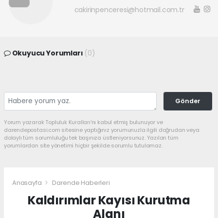
cakirinpenceresi@hotmail.com.tr
Okuyucu Yorumları
(0)
Gönder
Yorum yazarak Topluluk Kuralları’nı kabul etmiş bulunuyor ve
darendepostasi.com sitesine yaptığınız yorumunuzla ilgili doğrudan veya
dolaylı tüm sorumluluğu tek başınıza üstleniyorsunuz. Yazılan tüm
yorumlardan site yönetimi hiçbir şekilde sorumlu tutulamaz.
Anasayfa
Darende Haberleri
Kaldırımlar Kayısı Kurutma
Alanı