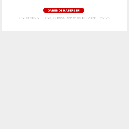
DARENDE HABERLERI
05.08.2026 - 13:53, Güncelleme: 05.08.2026 - 22:26
Malatya’nın birçok ilçesinde kayısı hasadı
tamamlanırken, Darende’nin yüksek
kesimlerindeki Ağılbaşı, Yukarı Ulupınar,
Gökçeören ve Bağlarbaşı mahallelerinde
hasat yeni başladı. Yukarı Ulupınar’da ise
düz arazi yetersizliği nedeniyle kayısılar
kaldırımlarda kurutuluyor.
ABONE OL