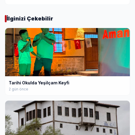
İlginizi Çekebilir
Tarihi Okulda Yeşilçam Keyfi
2 gün önce