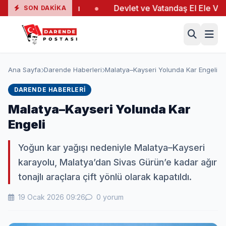
ngında 19 Yaralı
●
Devlet ve Vatandaş El Ele Verdi
SON DAKIKA
Ana Sayfa
Darende Haberleri
Malatya–Kayseri Yolunda Kar Engeli
DARENDE HABERLERI
Malatya–Kayseri Yolunda Kar
Engeli
Yoğun kar yağışı nedeniyle Malatya–Kayseri
karayolu, Malatya’dan Sivas Gürün’e kadar ağır
tonajlı araçlara çift yönlü olarak kapatıldı.
19 Ocak 2026 09:26
0 yorum