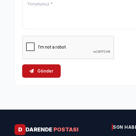
Gönder
SON HAB
D
DARENDE
POSTASI