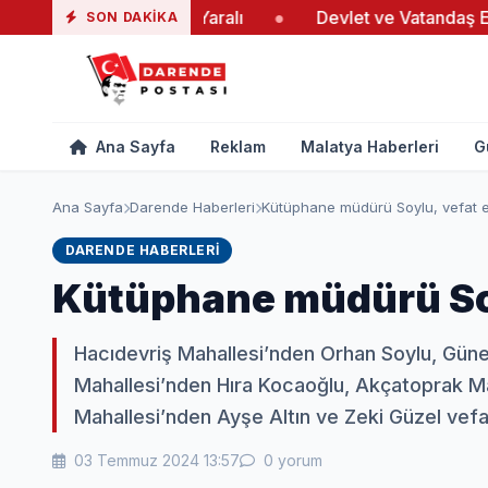
i Yangında 19 Yaralı
●
Devlet ve Vatandaş El Ele Verd
SON DAKIKA
Ana Sayfa
Reklam
Malatya Haberleri
G
Ana Sayfa
Darende Haberleri
Kütüphane müdürü Soylu, vefat et
DARENDE HABERLERI
Kütüphane müdürü Soy
Hacıdevriş Mahallesi’nden Orhan Soylu, Güne
Mahallesi’nden Hıra Kocaoğlu, Akçatoprak Mah
Mahallesi’nden Ayşe Altın ve Zeki Güzel vefat
03 Temmuz 2024 13:57
0 yorum