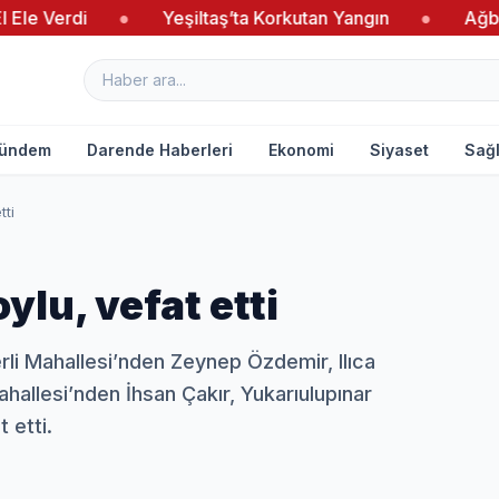
i
●
Yeşiltaş’ta Korkutan Yangın
●
Ağbaba’dan Ye
ündem
Darende Haberleri
Ekonomi
Siyaset
Sağl
ti
lu, vefat etti
rli Mahallesi’nden Zeynep Özdemir, Ilıca
allesi’nden İhsan Çakır, Yukarıulupınar
 etti.