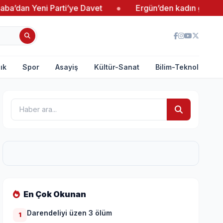
ni Parti’ye Davet
●
Ergün’den kadın girişimcilere des
ık
Spor
Asayiş
Kültür-Sanat
Bilim-Teknoloji
En Çok Okunan
Darendeliyi üzen 3 ölüm
1