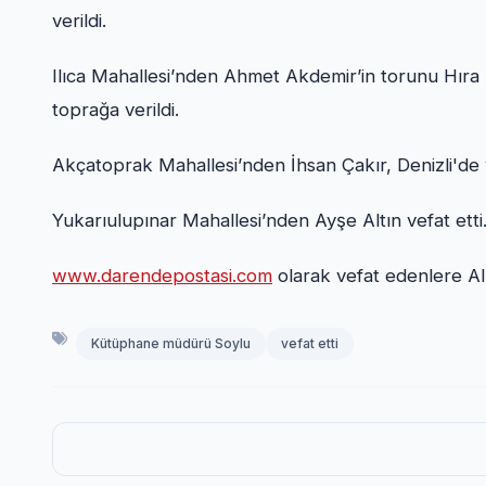
verildi.
Ilıca Mahallesi’nden Ahmet Akdemir’in torunu Hıra 
toprağa verildi.
Akçatoprak Mahallesi’nden İhsan Çakır, Denizli'de v
Yukarıulupınar Mahallesi’nden Ayşe Altın vefat etti
www.darendepostasi.com
olarak vefat edenlere All
Kütüphane müdürü Soylu
vefat etti