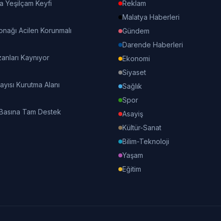
a Yeşilçam Keyfi
Reklam
Malatya Haberleri
onağı Acilen Korunmalı
Gündem
Darende Haberleri
nları Kaynıyor
Ekonomi
Siyaset
Kayısı Kurutma Alanı
Sağlık
Spor
 Basına Tam Destek
Asayiş
Kültür-Sanat
Bilim-Teknoloji
Yaşam
Eğitim