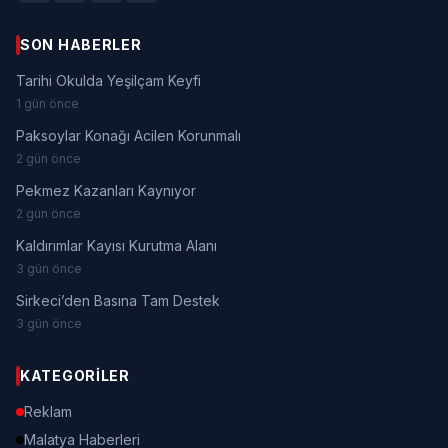
SON HABERLER
Tarihi Okulda Yeşilçam Keyfi
1 gün önce
Paksoylar Konağı Acilen Korunmalı
2 gün önce
Pekmez Kazanları Kaynıyor
2 gün önce
Kaldırımlar Kayısı Kurutma Alanı
3 gün önce
Sirkeci’den Basına Tam Destek
3 gün önce
KATEGORILER
Reklam
Malatya Haberleri