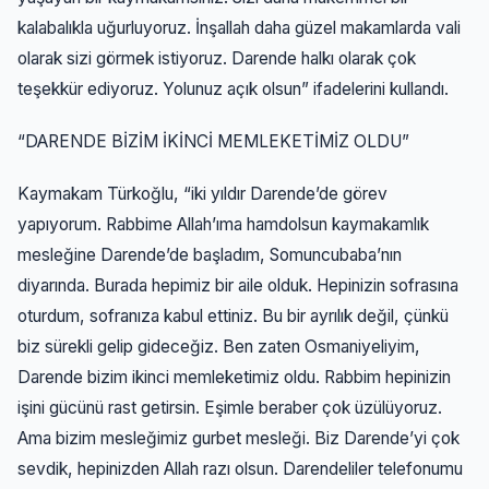
kalabalıkla uğurluyoruz. İnşallah daha güzel makamlarda vali
olarak sizi görmek istiyoruz. Darende halkı olarak çok
teşekkür ediyoruz. Yolunuz açık olsun” ifadelerini kullandı.
“DARENDE BİZİM İKİNCİ MEMLEKETİMİZ OLDU”
Kaymakam Türkoğlu, “iki yıldır Darende’de görev
yapıyorum. Rabbime Allah’ıma hamdolsun kaymakamlık
mesleğine Darende’de başladım, Somuncubaba’nın
diyarında. Burada hepimiz bir aile olduk. Hepinizin sofrasına
oturdum, sofranıza kabul ettiniz. Bu bir ayrılık değil, çünkü
biz sürekli gelip gideceğiz. Ben zaten Osmaniyeliyim,
Darende bizim ikinci memleketimiz oldu. Rabbim hepinizin
işini gücünü rast getirsin. Eşimle beraber çok üzülüyoruz.
Ama bizim mesleğimiz gurbet mesleği. Biz Darende’yi çok
sevdik, hepinizden Allah razı olsun. Darendeliler telefonumu