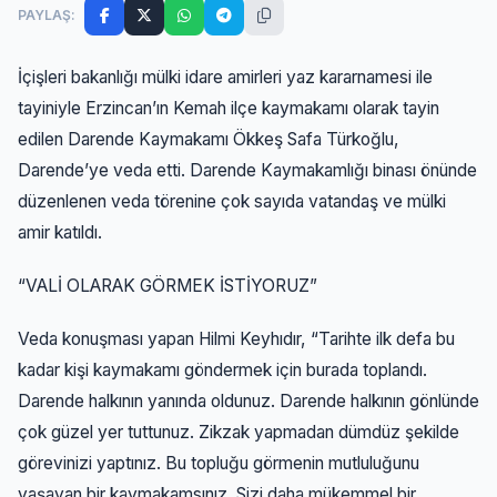
PAYLAŞ:
İçişleri bakanlığı mülki idare amirleri yaz kararnamesi ile
tayiniyle Erzincan’ın Kemah ilçe kaymakamı olarak tayin
edilen Darende Kaymakamı Ökkeş Safa Türkoğlu,
Darende’ye veda etti. Darende Kaymakamlığı binası önünde
düzenlenen veda törenine çok sayıda vatandaş ve mülki
amir katıldı.
“VALİ OLARAK GÖRMEK İSTİYORUZ”
Veda konuşması yapan Hilmi Keyhıdır, “Tarihte ilk defa bu
kadar kişi kaymakamı göndermek için burada toplandı.
Darende halkının yanında oldunuz. Darende halkının gönlünde
çok güzel yer tuttunuz. Zikzak yapmadan dümdüz şekilde
görevinizi yaptınız. Bu topluğu görmenin mutluluğunu
yaşayan bir kaymakamsınız. Sizi daha mükemmel bir