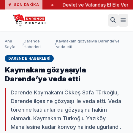
nda 19 Yaralı
●
Devlet ve Vatandaş El Ele Verdi
●
SON DAKIKA
Ana
Darende
Kaymakam gözyaşıyla Darende’ye
Sayfa
Haberleri
veda etti
DARENDE HABERLERI
Kaymakam gözyaşıyla
Darende’ye veda etti
Darende Kaymakamı Ökkeş Safa Türkoğlu,
Darende ilçesine gözyaşı ile veda etti. Veda
törenine katılanlar da gözyaşına hakim
olamadı. Kaymakam Türkoğlu Yazıköy
Mahallesine kadar konvoy halinde uğurlandı.